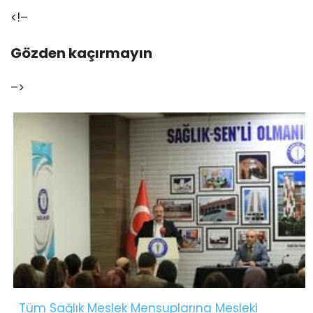
<!–
Gözden kaçırmayın
–>
Tüm Sağlık Meslek Mensuplarına Mesleki