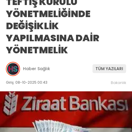
TEFTİŞ KURULU
YÖNETMELİĞİNDE
DEĞİŞİKLİK
YAPILMASINA DAİR
YÖNETMELİK
Haber Sağlık
TÜM YAZILARI
Giriş: 08-10-2025 00:43
Bakanlık