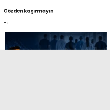
Gözden kaçırmayın
–>
Osman Kaya’dan Teşvik Düzenlemesine Sert
Tepki: “Teşvikte Adalet Sağlanmadan Sağlıkta