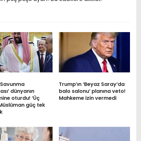
 Savunma
Trump’ın ‘Beyaz Saray’da
ası’ dünyanın
balo salonu’ planına veto!
ine oturdu! ‘Üç
Mahkeme izin vermedi
Müslüman güç tek
k