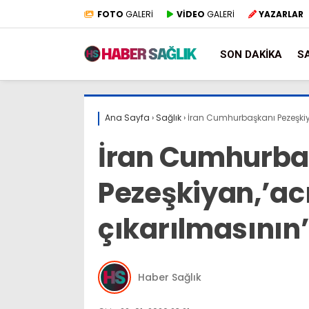
FOTO
GALERİ
VİDEO
GALERİ
YAZARLAR
SON DAKIKA
S
Ana Sayfa
›
Sağlık
›
İran Cumhurbaşkanı Pezeşkiya
İran Cumhurba
Pezeşkiyan,’ac
çıkarılmasının
Haber Sağlık