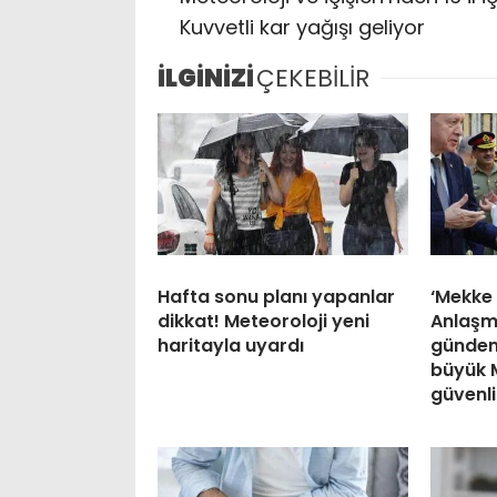
Kuvvetli kar yağışı geliyor
İLGİNİZİ
ÇEKEBİLİR
Hafta sonu planı yapanlar
‘Mekke
dikkat! Meteoroloji yeni
Anlaşm
haritayla uyardı
gündem
büyük 
güvenli