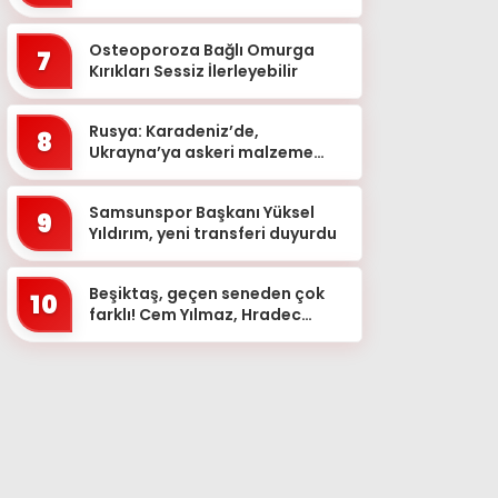
Osteoporoza Bağlı Omurga
7
Kırıkları Sessiz İlerleyebilir
Rusya: Karadeniz’de,
8
Ukrayna’ya askeri malzeme
taşıyan 2 kuru yük gemisini
vurduk
Samsunspor Başkanı Yüksel
9
Yıldırım, yeni transferi duyurdu
Beşiktaş, geçen seneden çok
10
farklı! Cem Yılmaz, Hradec
Kralove maçını değerlendirdi…