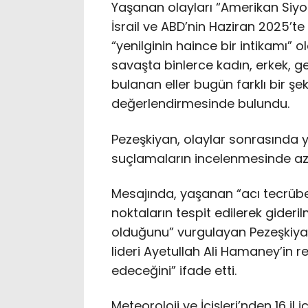
Yaşanan olayları “Amerikan Siyo
İsrail ve ABD’nin Haziran 2025’te 
“yenilginin haince bir intikamı” 
savaşta binlerce kadın, erkek, g
bulanan eller bugün farklı bir şek
değerlendirmesinde bulundu.
Pezeşkiyan, olaylar sonrasında y
suçlamaların incelenmesinde azam
Mesajında, yaşanan “acı tecrübe
noktaların tespit edilerek gider
olduğunu” vurgulayan Pezeşkiyan, 
lideri Ayetullah Ali Hamaney’in 
edeceğini” ifade etti.
Meteoroloji ve İçişleri’nden 16 il 