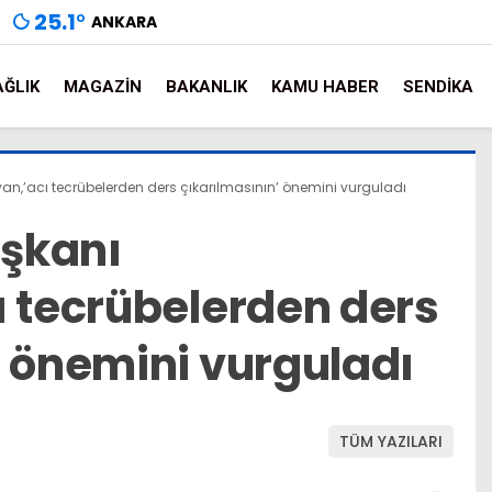
25.1
°
ANKARA
AĞLIK
MAGAZIN
BAKANLIK
KAMU HABER
SENDIKA
n,’acı tecrübelerden ders çıkarılmasının’ önemini vurguladı
şkanı
ı tecrübelerden ders
’ önemini vurguladı
TÜM YAZILARI