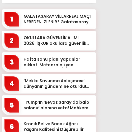
GALATASARAY VİLLARREAL MAÇI
1
NEREDEN İZLENİR? Galatasaray
Villarreal hazırlık maçı ne
zaman saat kaçta hangi kan...
OKULLARA GÜVENLİK ALIMI
2
2026: İŞKUR okullara güvenlik
görevlisi alımı başvuruları ne
zaman, takvim belli oldu ...
Hafta sonu planı yapanlar
3
dikkat! Meteoroloji yeni
haritayla uyardı
‘Mekke Savunma Anlaşması’
4
dünyanın gündemine oturdu!
‘Üç büyük Müslüman güç tek
güvenlik...
Trump’ın ‘Beyaz Saray’da balo
5
salonu’ planına veto! Mahkeme
izin vermedi
Kronik Bel ve Bacak Ağrısı
6
Yaşam Kalitesini Düşürebilir