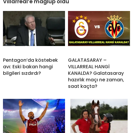
Villarreal’e mağlup oldu
Pentagon’da köstebek
GALATASARAY –
avı: Eski bakan hangi
VILLARREAL HANGİ
bilgileri sızdırdı?
KANALDA? Galatasaray
hazırlık maçı ne zaman,
saat kaçta?