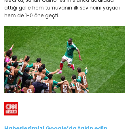
Meksika, Julian Quinones’in 9’uncu dakikada
attığı golle hem turnuvanın ilk sevincini yaşadı
hem de 1-0 öne geçti.
Haberlerimizi Google’da takip edin