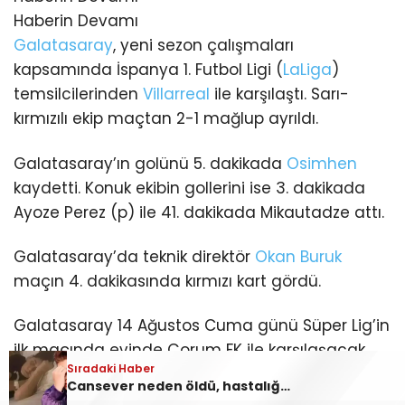
Haberin Devamı
Galatasaray
, yeni sezon çalışmaları
kapsamında İspanya 1. Futbol Ligi (
LaLiga
)
temsilcilerinden
Villarreal
ile karşılaştı. Sarı-
kırmızılı ekip maçtan 2-1 mağlup ayrıldı.
Galatasaray’ın golünü 5. dakikada
Osimhen
kaydetti. Konuk ekibin gollerini ise 3. dakikada
Ayoze Perez (p) ile 41. dakikada Mikautadze attı.
Galatasaray’da teknik direktör
Okan Buruk
maçın 4. dakikasında kırmızı kart gördü.
Galatasaray 14 Ağustos Cuma günü Süper Lig’in
ilk maçında evinde Çorum FK ile karşılaşacak.
Sıradaki Haber
Cansever neden öldü, hastalığı neydi? Cansever kimdir, kaç yaşındaydı? Lösemiyle mücadele eden ünlü şarkıcı hayatını kaybetti!
İLGİNİZİ
ÇEKEBİLİR