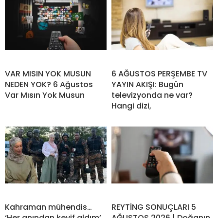
VAR MISIN YOK MUSUN
6 AĞUSTOS PERŞEMBE TV
NEDEN YOK? 6 Ağustos
YAYIN AKIŞI: Bugün
Var Mısın Yok Musun
televizyonda ne var?
Hangi dizi,
Kahraman mühendis…
REYTİNG SONUÇLARI 5
‘Her anından keyif aldım’
AĞUSTOS 2026 | Doğanın