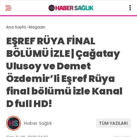
Ana Sayfa
›
Magazin
EŞREF RÜYA FİNAL
BÖLÜMÜ İZLE | Çağatay
Ulusoy ve Demet
Özdemir’li Eşref Rüya
final bölümü izle Kanal
D full HD!
Haber Sağlık
TÜM YAZILARI