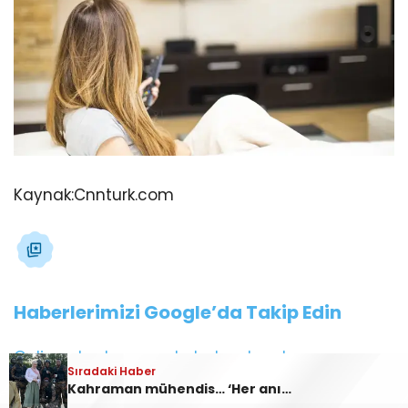
Kaynak:
Cnnturk.com
Haberlerimizi Google’da Takip Edin
Gelişmelerden anında haberdar olun.
Sıradaki Haber
Kahraman mühendis… ‘Her anından keyif aldım’
Google’da tercih edilen kaynak olarak ekleyin