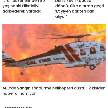
İsrail askerlerinden 80
Deniz keyfi kabusa
yaşındaki Filistinliyi
döndü, ülke alarma geçti!
darbederek yaraladı
‘Et yiyen bakteri can
alıyor’
ABD’de yangın söndürme helikopteri düştü! ‘2 kişiden
haber alınamıyor’