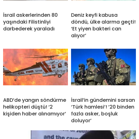
İsrail askerlerinden 80
Deniz keyfi kabusa
yaşındaki Filistinliyi
döndü, ülke alarma geçti!
darbederek yaraladı
‘Et yiyen bakteri can
alıyor’
ABD’de yangın söndürme
İsrail’in gündemini sarsan
helikopteri düştü! ‘2
‘Türk hamlesi’! ’20 binden
kişiden haber alınamıyor’
fazla asker, boşluk
doluyor’