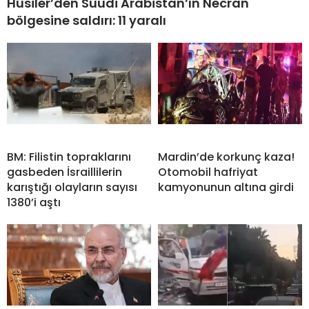
Husiler’den Suudi Arabistan’ın Necran
bölgesine saldırı: 11 yaralı
BM: Filistin topraklarını
Mardin’de korkunç kaza!
gasbeden İsraillilerin
Otomobil hafriyat
karıştığı olayların sayısı
kamyonunun altına girdi
1380’i aştı