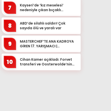
Kayseri’de ‘kız meselesi’
7
nedeniyle çıkan bıçaklı
kavgada 2 kişi yaralandı
ABD’de silahlı saldırı! Çok
8
sayıda ölü ve yaralı var
MASTERCHEF’TE ANA KADROYA
9
GİREN 17. YARIŞMACI |
MasterChef’te ana kadroya
kim girdi, önlüğü hangi yar�...
Cihan Kamer açıkladı: Forvet
10
transferi ve Oosterwolde’nin
sakatlığı…