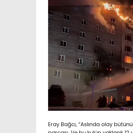
Eray Bağcı, “Aslında olay bütünü
parçası. Ve bu kulüp yaklaşık 12 y