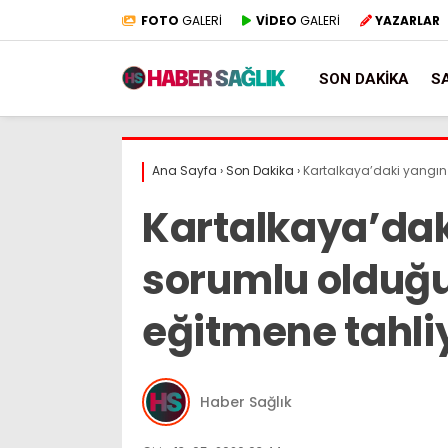
FOTO
GALERİ
VİDEO
GALERİ
YAZARLAR
SON DAKIKA
S
Ana Sayfa
›
Son Dakika
›
Kartalkaya’daki yangın
Kartalkaya’dak
sorumlu olduğu 
eğitmene tahli
Haber Sağlık