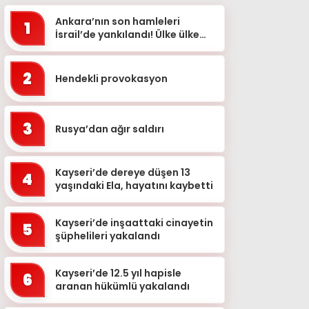
Ankara’nın son hamleleri
1
İsrail’de yankılandı! Ülke ülke
sıraladılar: ‘Türkiye’nin Orta...
2
Hendekli provokasyon
3
Rusya’dan ağır saldırı
Kayseri’de dereye düşen 13
4
yaşındaki Ela, hayatını kaybetti
Kayseri’de inşaattaki cinayetin
5
şüphelileri yakalandı
Kayseri’de 12.5 yıl hapisle
6
aranan hükümlü yakalandı