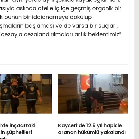
sıyla aslında otelle iç içe geçmiş organik bir
tık bunun bir iddianameye dökülüp
aların başlaması ve de varsa bir suçları,
 cezayla cezalandırılmaları artık beklentimiz”
’de inşaattaki
Kayseri’de 12.5 yıl hapisle
in şüphelileri
aranan hükümlü yakalandı