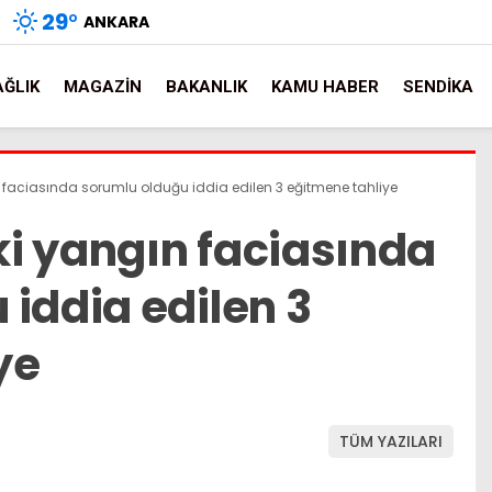
29
°
ANKARA
AĞLIK
MAGAZIN
BAKANLIK
KAMU HABER
SENDIKA
 faciasında sorumlu olduğu iddia edilen 3 eğitmene tahliye
i yangın faciasında
iddia edilen 3
ye
TÜM YAZILARI