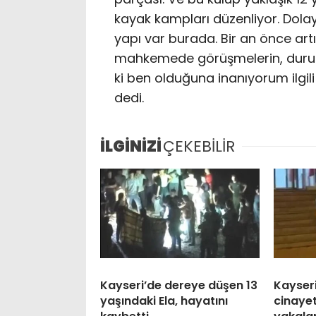
kayak kampları düzenliyor. Dolayı
yapı var burada. Bir an önce ar
mahkemede görüşmelerin, duruşm
ki ben olduğuna inanıyorum ilgili
dedi.
İLGİNİZİ
ÇEKEBİLİR
Kayseri’de dereye düşen 13
Kayseri
yaşındaki Ela, hayatını
cinayet