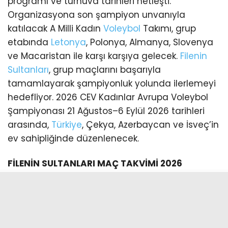
programı ve turnuva tarihleri netleşti.
Organizasyona son şampiyon unvanıyla
katılacak A Milli Kadın
Voleybol
Takımı, grup
etabında
Letonya
, Polonya, Almanya, Slovenya
ve Macaristan ile karşı karşıya gelecek.
Filenin
Sultanları
, grup maçlarını başarıyla
tamamlayarak şampiyonluk yolunda ilerlemeyi
hedefliyor. 2026 CEV Kadınlar Avrupa Voleybol
Şampiyonası 21 Ağustos–6 Eylül 2026 tarihleri
arasında,
Türkiye
, Çekya, Azerbaycan ve İsveç’in
ev sahipliğinde düzenlenecek.
FİLENİN SULTANLARI MAÇ TAKVİMİ 2026
21 Ağustos 2026 (19.00): Türkiye – Letonya
23 Ağustos 2026 (19.00): Türkiye – Slovenya