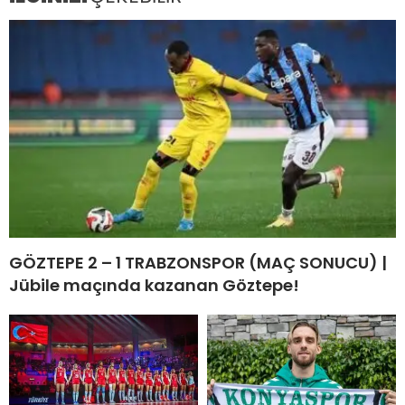
GÖZTEPE 2 – 1 TRABZONSPOR (MAÇ SONUCU) |
Jübile maçında kazanan Göztepe!