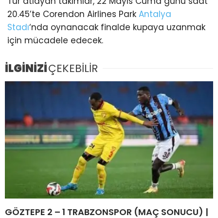
Tur atlayan takımlar, 22 Mayıs Cuma günü saat
20.45’te Corendon Airlines Park
Antalya
Stadı
‘nda oynanacak finalde kupaya uzanmak
için mücadele edecek.
İLGİNİZİ
ÇEKEBİLİR
GÖZTEPE 2 – 1 TRABZONSPOR (MAÇ SONUCU) |