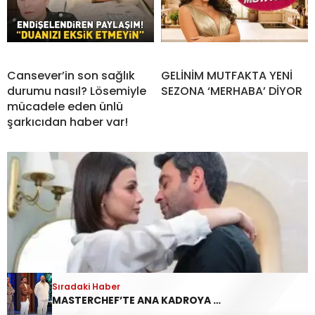
Cansever’in son sağlık
GELİNİM MUTFAKTA YENİ
durumu nasıl? Lösemiyle
SEZONA ‘MERHABA’ DİYOR
mücadele eden ünlü
şarkıcıdan haber var!
Sıradaki Haber
Sıradaki Haber
MASTERCHEF’TE ANA KADROYA GİREN 17. YARIŞMACI | MasterChef’te ana kadroya kim girdi, önlüğü hangi yarışmacı aldı?
REYTİNG SONUÇLARI 5 AĞUSTOS 2026 | Doğanın Kanunu, MasterChef Türkiye Reyting Sıralaması