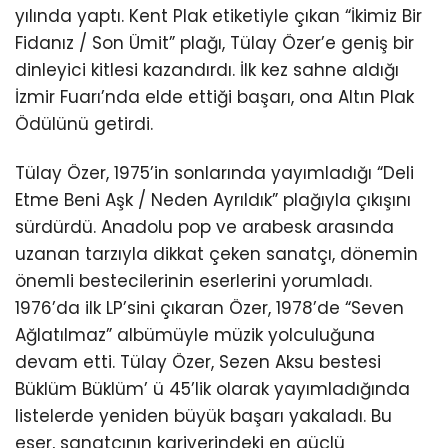
yılında yaptı. Kent Plak etiketiyle çıkan “İkimiz Bir
Fidanız / Son Ümit” plağı, Tülay Özer’e geniş bir
dinleyici kitlesi kazandırdı. İlk kez sahne aldığı
İzmir Fuarı’nda elde ettiği başarı, ona Altın Plak
Ödülünü getirdi.
Tülay Özer, 1975’in sonlarında yayımladığı “Deli
Etme Beni Aşk / Neden Ayrıldık” plağıyla çıkışını
sürdürdü. Anadolu pop ve arabesk arasında
uzanan tarzıyla dikkat çeken sanatçı, dönemin
önemli bestecilerinin eserlerini yorumladı.
1976’da ilk LP’sini çıkaran Özer, 1978’de “Seven
Ağlatılmaz” albümüyle müzik yolculuğuna
devam etti. Tülay Özer, Sezen Aksu bestesi
Büklüm Büklüm’ ü 45’lik olarak yayımladığında
listelerde yeniden büyük başarı yakaladı. Bu
eser, sanatçının kariyerindeki en güçlü