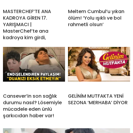
MASTERCHEF’TE ANA
Meltem Cumbul’u yıkan
KADROYA GİREN 17.
ölüm! ‘Yolu ışıklı ve bol
YARIŞMACI |
rahmetli olsun’
MasterChef’te ana
kadroya kim girdi,
Cansever’in son sağlık
GELİNİM MUTFAKTA YENİ
durumu nasıl? Lösemiyle
SEZONA ‘MERHABA’ DİYOR
mücadele eden ünlü
şarkıcıdan haber var!