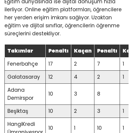
Eğitim dünyasında ise dijital dönüşüm hızla
ilerliyor. Online eğitim platformları, öğrencilere
her yerden erişim imkanı sağlıyor. Uzaktan
eğitim ve dijital sınıflar, öğrencilerin öğrenme
süreçlerini destekliyor.
Takımlar
Penaltı
Kaçan
Penaltı
Ka
Fenerbahçe
17
2
7
1
Galatasaray
12
4
2
1
Adana
10
3
8
Demirspor
Beşiktaş
10
2
3
1
HangiKredi
10
1
10
1
Ümraniyespor