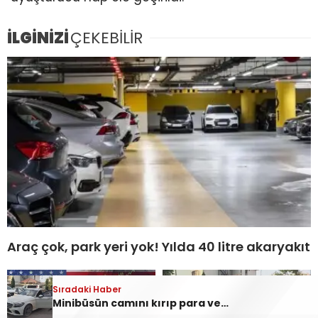
İLGİNİZİ
ÇEKEBİLİR
Araç çok, park yeri yok! Yılda 40 litre akaryakıt
Sıradaki Haber
Minibüsün camını kırıp para ve altınları çalmışlardı! Kar maskeli 5 şüpheli, 3 ilde düzenlenen operasyonlarla yakalandı