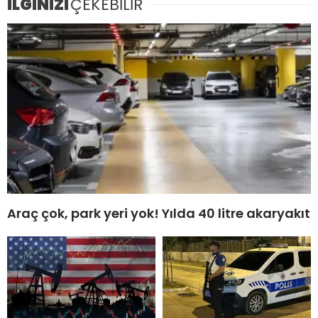
İLGİNİZİ
ÇEKEBİLİR
Araç çok, park yeri yok! Yılda 40 litre akaryakıt