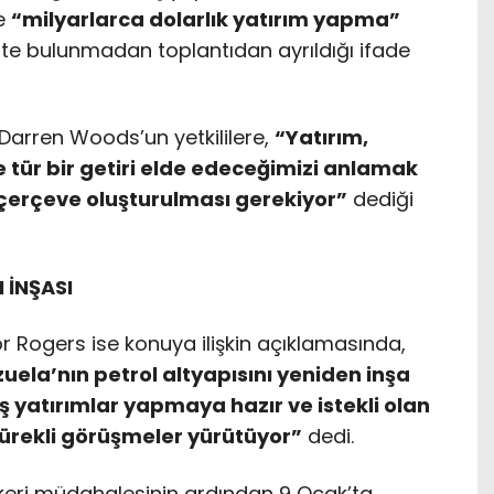
ye
“milyarlarca dolarlık yatırım yapma”
te bulunmadan toplantıdan ayrıldığı ifade
Darren Woods’un yetkililere,
“Yatırım,
ne tür bir getiri elde edeceğimizi anlamak
ari çerçeve oluşturulması gerekiyor”
dediği
 İNŞASI
or Rogers ise konuya ilişkin açıklamasında,
uela’nın petrol altyapısını yeniden inşa
 yatırımlar yapmaya hazır ve istekli olan
 sürekli görüşmeler yürütüyor”
dedi.
keri müdahalesinin ardından 9 Ocak’ta