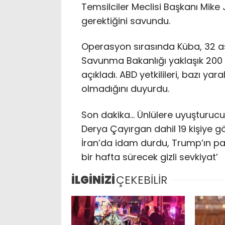
Temsilciler Meclisi Başkanı Mik
gerektiğini savundu.
Operasyon sırasında Küba, 32 ask
Savunma Bakanlığı yaklaşık 200 p
açıkladı. ABD yetkilileri, bazı y
olmadığını duyurdu.
Son dakika… Ünlülere uyuşturuc
Derya Çayırgan dahil 19 kişiye gö
İran’da idam durdu, Trump’ın pa
bir hafta sürecek gizli sevkiyat’
İLGİNİZİ
ÇEKEBİLİR