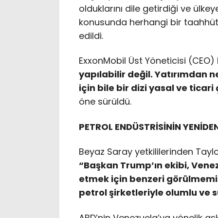
olduklarını dile getirdiği ve ülke
konusunda herhangi bir taahhüt
edildi.
ExxonMobil Üst Yöneticisi (CEO) 
yapılabilir değil. Yatırımdan 
için bile bir dizi yasal ve tic
öne sürüldü.
PETROL ENDÜSTRİSİNİN YENİDEN
Beyaz Saray yetkililerinden Tayl
“Başkan Trump’ın ekibi, Venez
etmek için benzeri görülmemiş
petrol şirketleriyle olumlu ve
ABD’nin Venezuela’ya yönelik as