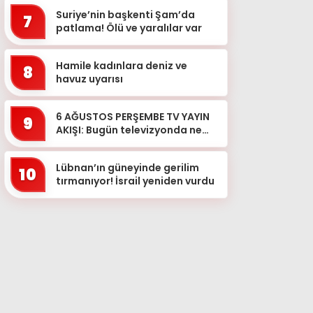
Suriye’nin başkenti Şam’da
7
patlama! Ölü ve yaralılar var
Hamile kadınlara deniz ve
8
havuz uyarısı
6 AĞUSTOS PERŞEMBE TV YAYIN
9
AKIŞI: Bugün televizyonda ne
var? Hangi dizi, film ve
programlar ekrana gelecek?
Lübnan’ın güneyinde gerilim
10
tırmanıyor! İsrail yeniden vurdu