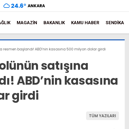
24.6
°
ANKARA
AĞLIK
MAGAZIN
BAKANLIK
KAMU HABER
SENDIKA
na resmen başlandı! ABD’nin kasasına 500 milyon dolar girdi
olünün satışına
ı! ABD’nin kasasına
r girdi
TÜM YAZILARI