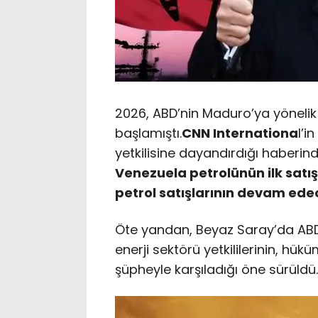
2026, ABD’nin Maduro’ya yöneli
başlamıştı.
CNN Internationa
l’i
yetkilisine dayandırdığı haberin
Venezuela petrolünün ilk satı
petrol satışlarının devam edece
Öte yandan, Beyaz Saray’da ABD
enerji sektörü yetkililerinin, hükü
şüpheyle karşıladığı öne sürüldü.