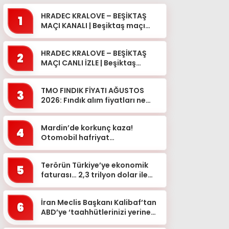
HRADEC KRALOVE – BEŞİKTAŞ
1
MAÇI KANALI | Beşiktaş maçı
hangi kanalda, şifresiz mi?
Beşiktaş maçı bugü...
HRADEC KRALOVE – BEŞİKTAŞ
2
MAÇI CANLI İZLE | Beşiktaş
Avrupa Ligi 3. Ön Eleme Turu
tv100 HD Canlı Yayın E...
TMO FINDIK FİYATI AĞUSTOS
3
2026: Fındık alım fiyatları ne
kadar oldu? Giresun, levant
kalite fındık alım fiyatı...
Mardin’de korkunç kaza!
4
Otomobil hafriyat
kamyonunun altına girdi
Terörün Türkiye’ye ekonomik
5
faturası… 2,3 trilyon dolar ile
hangi yatırımlar yapılırdı?
İran Meclis Başkanı Kalibaf’tan
6
ABD’ye ‘taahhütlerinizi yerine
getirin’ çağrısı