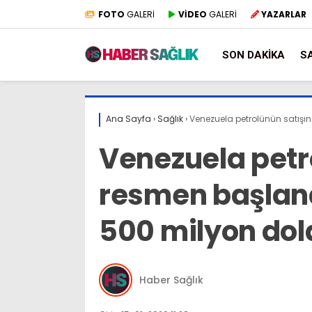
FOTO
GALERİ
VİDEO
GALERİ
YAZARLAR
SON DAKIKA
S
Ana Sayfa
›
Sağlık
›
Venezuela petrolünün satışı
Venezuela petr
resmen başland
500 milyon dola
Haber Sağlık