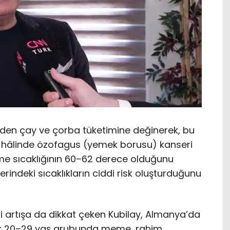
rinden çay ve çorba tüketimine değinerek, bu
si hâlinde özofagus (yemek borusu) kanseri
l içme sıcaklığının 60–62 derece olduğunu
erindeki sıcaklıkların ciddi risk oluşturduğunu
 artışa da dikkat çeken Kubilay, Almanya’da
ak 20–29 yaş grubunda meme, rahim,