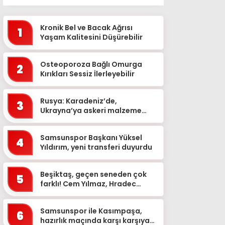
Kronik Bel ve Bacak Ağrısı
1
Yaşam Kalitesini Düşürebilir
Osteoporoza Bağlı Omurga
2
Kırıkları Sessiz İlerleyebilir
Rusya: Karadeniz’de,
3
Ukrayna’ya askeri malzeme
taşıyan 2 kuru yük gemisini
vurduk
Samsunspor Başkanı Yüksel
4
Yıldırım, yeni transferi duyurdu
Beşiktaş, geçen seneden çok
5
farklı! Cem Yılmaz, Hradec
Kralove maçını değerlendirdi…
Samsunspor ile Kasımpaşa,
6
hazırlık maçında karşı karşıya