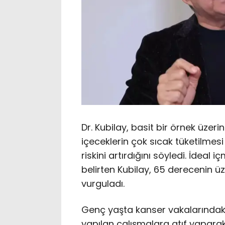
Dr. Kubilay, basit bir örnek üze
içeceklerin çok sıcak tüketilme
riskini artırdığını söyledi. İdea
belirten Kubilay, 65 derecenin üz
vurguladı.
Genç yaşta kanser vakalarındaki
yapılan çalışmalara atıf yapar