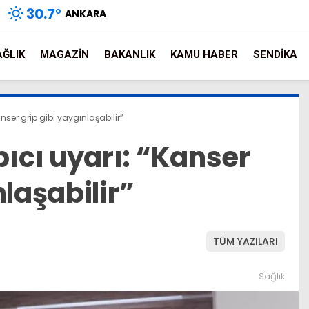
30.7
°
ANKARA
AĞLIK
MAGAZIN
BAKANLIK
KAMU HABER
SENDIKA
ser grip gibi yaygınlaşabilir”
cı uyarı: “Kanser
nlaşabilir”
TÜM YAZILARI
Sağlık