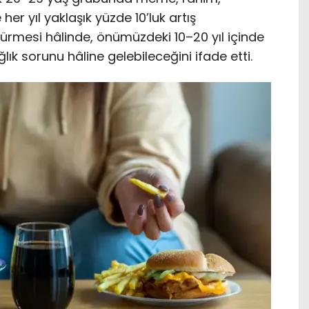
er yıl yaklaşık yüzde 10’luk artış
sürmesi hâlinde, önümüzdeki 10–20 yıl içinde
ık sorunu hâline gelebileceğini ifade etti.