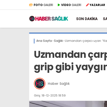
FOTO
GALERİ
VİDEO
GALERİ
YAZARLAR
SON DAKIKA
S
Ana Sayfa
›
Sağlık
›
Uzmandan çarpıcı uyarı: “Kan
Uzmandan çarpı
grip gibi yaygı
Haber Sağlık
Giriş: 18-12-2025 18:59