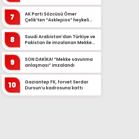
gelecek
AK Parti Sözcüsü Ömer
7
Çelik’ten “Asklepios” heykeli
paylaşımı
Suudi Arabistan’dan Türkiye ve
8
Pakistan ile imzalanan Mekke
Ortak Savunma Anlaşması’nın
ardından ilk a�...
SON DAKİKA! “Mekke savunma
9
anlaşması” imzalandı
Gaziantep FK, forvet Serdar
10
Dursun’u kadrosuna kattı