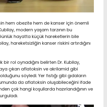
esin hem obezite hem de kanser için önemli
n Kubilay, modern yaşam tarzının bu
. Günlük hayatta küçük hareketlerin bile
y, hareketsizliğin kanser riskini artırdığını
k bir rol oynadığını belirten Dr. Kubilay,
taya çıkan aflatoksin ve akrilamid gibi
duğunu söyledi. Yer fıstığı gibi gıdaların
rumunda da aflatoksin oluşabileceğini ifade
inden çok hangi koşullarda hazırlandığının ve
urguladı.