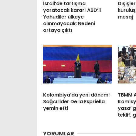
İsrail’de tartışma
Dışişle
yaratacak karar! ABD’li
kuruluş
Yahudiler ülkeye
mesaj
alınmayacak: Nedeni
ortaya çıktı
Kolombiya’da yeni dönem!
TBMM A
Sağcı lider De la Espriella
Komisy
yemin etti
yasa’ g
teklif, 
YORUMLAR