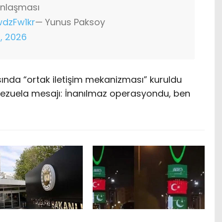
anlaşması
wdzFw1kr
— Yunus Paksoy
, 2026
asında “ortak iletişim mekanizması” kuruldu
ezuela mesajı: İnanılmaz operasyondu, ben