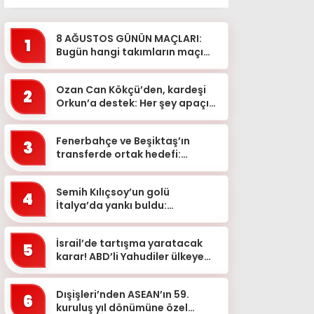
8 AĞUSTOS GÜNÜN MAÇLARI:
1
Bugün hangi takımların maçı
var, saat kaçta, hangi
kanalda? Şampiyonlar Ligi,
Ozan Can Kökçü’den, kardeşi
Avrupa...
2
Orkun’a destek: Her şey apaçık
ortada
Fenerbahçe ve Beşiktaş’ın
3
transferde ortak hedefi:
Alexander Sörloth
Semih Kılıçsoy’un golü
4
İtalya’da yankı buldu:
Cagliari’de “kaçırılan fırsat”
yorumları
İsrail’de tartışma yaratacak
5
karar! ABD’li Yahudiler ülkeye
alınmayacak: Nedeni ortaya
çıktı
Dışişleri’nden ASEAN’ın 59.
6
kuruluş yıl dönümüne özel