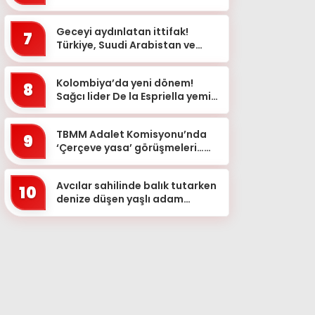
mesaj
Geceyi aydınlatan ittifak!
7
Türkiye, Suudi Arabistan ve
Pakistan bayrakları simge
yapılarda
Kolombiya’da yeni dönem!
8
Sağcı lider De la Espriella yemin
etti
TBMM Adalet Komisyonu’nda
9
‘Çerçeve yasa’ görüşmeleri…
‘Bu teklif, genel af değildir&...
Avcılar sahilinde balık tutarken
10
denize düşen yaşlı adam
kurtarılamadı