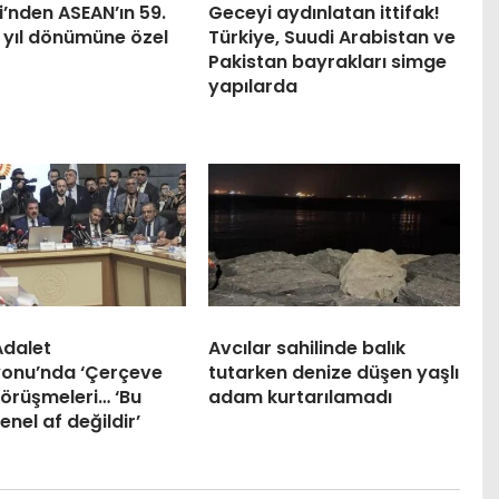
ri’nden ASEAN’ın 59.
Geceyi aydınlatan ittifak!
 yıl dönümüne özel
Türkiye, Suudi Arabistan ve
Pakistan bayrakları simge
yapılarda
dalet
Avcılar sahilinde balık
onu’nda ‘Çerçeve
tutarken denize düşen yaşlı
örüşmeleri… ‘Bu
adam kurtarılamadı
genel af değildir’