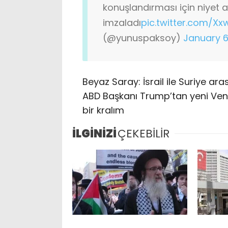
konuşlandırması için niyet 
imzaladı
pic.twitter.com/Xx
(@yunuspaksoy)
January 6
Beyaz Saray: İsrail ile Suriye ar
ABD Başkanı Trump’tan yeni Ven
bir kralım
İLGİNİZİ
ÇEKEBİLİR