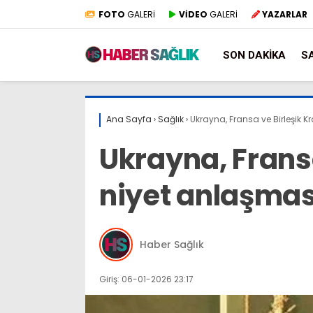
FOTO
GALERİ
VİDEO
GALERİ
YAZARLAR
SON DAKIKA
S
Ana Sayfa
›
Sağlık
›
Ukrayna, Fransa ve Birleşik K
Ukrayna, Fransa
niyet anlaşmas
Haber Sağlık
Giriş: 06-01-2026 23:17