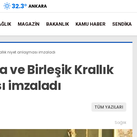
32.3
°
ANKARA
AĞLIK
MAGAZIN
BAKANLIK
KAMU HABER
SENDIKA
rallık niyet anlaşması imzaladı
 ve Birleşik Krallık
ı imzaladı
TÜM YAZILARI
Sağlık