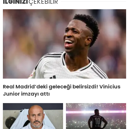
İLGİNİZİ
ÇEKEBİLİR
Real Madrid’deki geleceği belirsizdi! Vinicius
Junior imzayı attı