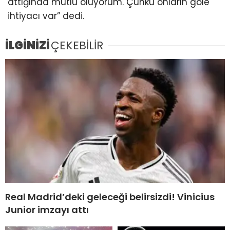
attığında mutlu oluyorum. Çünkü onların gole
ihtiyacı var” dedi.
İLGİNİZİ
ÇEKEBİLİR
Real Madrid’deki geleceği belirsizdi! Vinicius
Junior imzayı attı