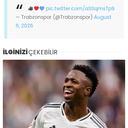
pic.twitter.com/aStIqmsTp9
— Trabzonspor (@Trabzonspor)
August
6, 2026
İLGİNİZİ
ÇEKEBİLİR