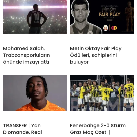
Mohamed Salah,
Metin Oktay Fair Play
Trabzonsporluların
Ödülleri, sahiplerini
önünde imzayı attı
buluyor
TRANSFER | Yan
Fenerbahçe 2-0 Sturm
Diomande, Real
Graz Maç Özeti |