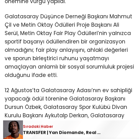
önemine vurgu yapıldı.
Galatasaray Düşünce Derneği Başkanı Mahmut
Çil ve Metin Oktay Ödülleri Proje Başkanı Ali
Serül, Metin Oktay Fair Play Ödülleri’nin yalnızca
sportif başarıyı ödüllendiren bir organizasyon
olmadığını; fair play anlayışını, ahlaki değerleri
ve sporun birleştirici ruhunu yaşatmayı
amaçlayan anlamlı bir sosyal sorumluluk projesi
olduğunu ifade etti.
12 Ağustos’ta Galatasaray Adası’nın ev sahipliği
yapacağı ödül törenine Galatasaray Başkanı
Dursun Özbek, Galatasaray Spor Kulübü Divan
Kurulu Başkanı Aykutalp Derkan, Galatasaray
Yönetim Kurulu ile spor camiasının önemli
Sıradaki Haber
Sıradaki Haber
temsilcileri ve davetliler de katılacak.
Mohamed Salah, Trabzonsporluların önünde imzayı attı
TRANSFER | Yan Diomande, Real Madrid’de