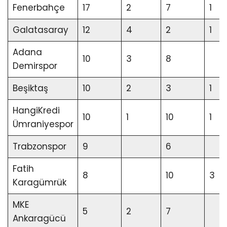
Fenerbahçe
17
2
7
1
Galatasaray
12
4
2
1
Adana
10
3
8
Demirspor
Beşiktaş
10
2
3
1
HangiKredi
10
1
10
1
Ümraniyespor
Trabzonspor
9
6
Fatih
8
10
3
Karagümrük
MKE
5
2
7
Ankaragücü