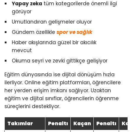
Yapay zeka
tüm kategorilerde önemli ilgi
görüyor
Umutlandıran gelişmeler oluyor
Gündem özellikle
spor ve sağlık
Haber akışlarında güzel bir akıcılık
mevcut
Okuma seyri ve zevki gittikçe gelişiyor
Eğitim dünyasında ise dijital dönüşüm hızla
ilerliyor. Online eğitim platformları, öğrencilere
her yerden erişim imkanı sağlıyor. Uzaktan
eğitim ve dijital sınıflar, öğrencilerin öğrenme
süreçlerini destekliyor.
Takımlar
Penaltı
Kaçan
Penaltı
Ka