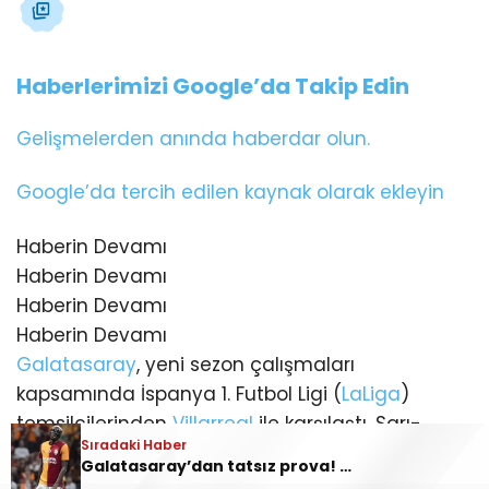
Haberlerimizi Google’da Takip Edin
Gelişmelerden anında haberdar olun.
Google’da tercih edilen kaynak olarak ekleyin
Haberin Devamı
Haberin Devamı
Haberin Devamı
Haberin Devamı
Galatasaray
, yeni sezon çalışmaları
kapsamında İspanya 1. Futbol Ligi (
LaLiga
)
temsilcilerinden
Villarreal
ile karşılaştı. Sarı-
Sıradaki Haber
kırmızılı ekip maçtan 2-1 mağlup ayrıldı.
Galatasaray’dan tatsız prova! Sarı kırmızılılar Villarreal’e mağlup oldu