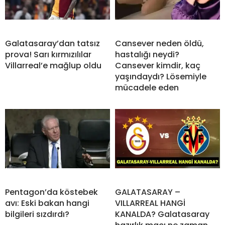
Galatasaray’dan tatsız
Cansever neden öldü,
prova! Sarı kırmızılılar
hastalığı neydi?
Villarreal’e mağlup oldu
Cansever kimdir, kaç
yaşındaydı? Lösemiyle
mücadele eden
Pentagon’da köstebek
GALATASARAY –
avı: Eski bakan hangi
VILLARREAL HANGİ
bilgileri sızdırdı?
KANALDA? Galatasaray