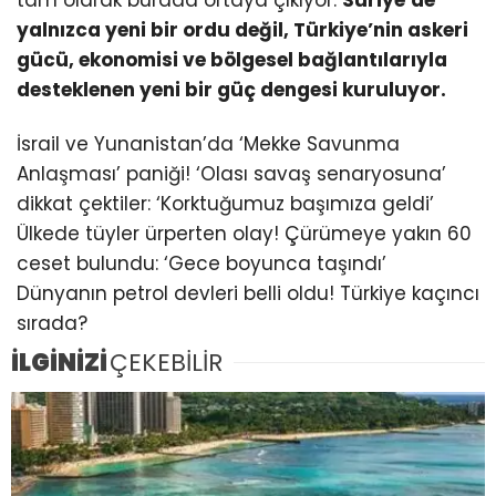
yalnızca yeni bir ordu değil, Türkiye’nin askeri
gücü, ekonomisi ve bölgesel bağlantılarıyla
desteklenen yeni bir güç dengesi kuruluyor.
İsrail ve Yunanistan’da ‘Mekke Savunma
Anlaşması’ paniği! ‘Olası savaş senaryosuna’
dikkat çektiler: ‘Korktuğumuz başımıza geldi’
Ülkede tüyler ürperten olay! Çürümeye yakın 60
ceset bulundu: ‘Gece boyunca taşındı’
Dünyanın petrol devleri belli oldu! Türkiye kaçıncı
sırada?
İLGİNİZİ
ÇEKEBİLİR