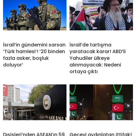
İsrail’in gündemini sarsan
İsrail’de tartışma
‘Türk hamlesi’! ’20 binden
yaratacak karar! ABD’li
fazla asker, boşluk
Yahudiler ülkeye
doluyor’
alınmayacak: Nedeni
ortaya çıktı
Dışişleri’nden ASEAN’ın 59.
Geceyi aydınlatan ittifak!