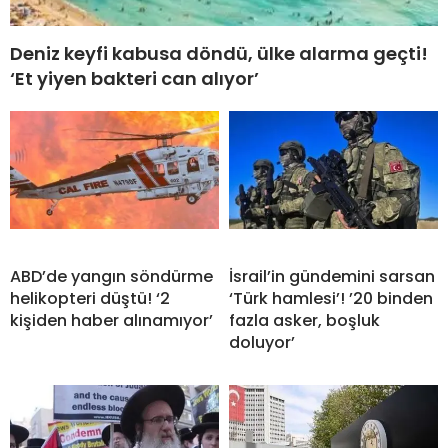
Deniz keyfi kabusa döndü, ülke alarma geçti!
‘Et yiyen bakteri can alıyor’
ABD’de yangın söndürme
İsrail’in gündemini sarsan
helikopteri düştü! ‘2
‘Türk hamlesi’! ’20 binden
kişiden haber alınamıyor’
fazla asker, boşluk
doluyor’