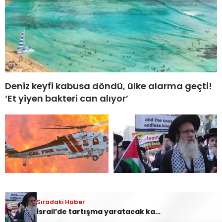
Deniz keyfi kabusa döndü, ülke alarma geçti!
‘Et yiyen bakteri can alıyor’
ABD’de yangın söndürme
İsrail’de tartışma
Sıradaki Haber
helikopteri düştü! ‘2
yaratacak karar! ABD’li
İsrail’de tartışma yaratacak karar! ABD’li Yahudiler ülkeye alınmayacak: Nedeni ortaya çıktı
kişiden haber alınamıyor’
Yahudiler ülkeye