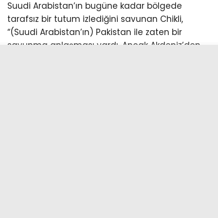
Suudi Arabistan’ın bugüne kadar bölgede
tarafsız bir tutum izlediğini savunan Chikli,
“(Suudi Arabistan’ın) Pakistan ile zaten bir
savunma anlaşması vardı. Ancak Akdeniz’den
Suriye cephesine kadar son derece ciddi
sonuçlara yol açabilecek şekilde, bizimle
doğrudan karşı karşıya olan Türkiye ile birlikte
hareket etmeye başlaması İsrail açısından çok
ama çok kötü bir gelişmedir.” ifadelerini kullandı.
Mekke Ortak Savunma Anlaşması’nın İsrail’e
yönelik stratejik riskleri artırdığı
değerlendirmesinde bulunan Chikli, Tel Aviv
yönetimine şu sözlerle çağrıda bulundu:
“Bu tablo, Yunanistan, Güney Kıbrıs Rum
Yönetimi, Birleşik Arap Emirlikleri ve (Somali’den