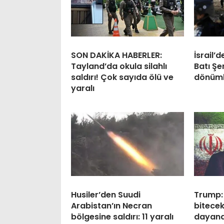
SON DAKİKA HABERLER:
İsrail’
Tayland’da okula silahlı
Batı Şe
saldırı! Çok sayıda ölü ve
dönüml
yaralı
Husiler’den Suudi
Trump:
Arabistan’ın Necran
bitecek
bölgesine saldırı: 11 yaralı
dayan