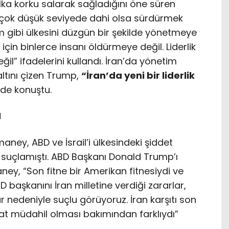
ka korku salarak sağladığını öne süren
ini çok düşük seviyede dahi olsa sürdürmek
im gibi ülkesini düzgün bir şekilde yönetmeye
çin binlerce insanı öldürmeye değil. Liderlik
ğil” ifadelerini kullandı. İran’da yönetim
altını çizen Trump,
“İran’da yeni bir liderlik
nde konuştu.
I
amaney, ABD ve İsrail’i ülkesindeki şiddet
suçlamıştı. ABD Başkanı Donald Trump’ı
ney, “Son fitne bir Amerikan fitnesiydi ve
D başkanını İran milletine verdiği zararlar,
lar nedeniyle suçlu görüyoruz. İran karşıtı son
t müdahil olması bakımından farklıydı”