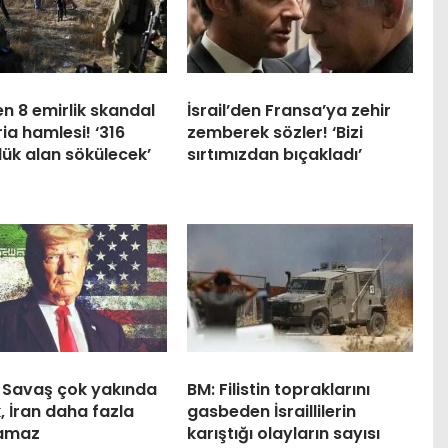
den 8 emirlik skandal
İsrail’den Fransa’ya zehir
ria hamlesi! ‘316
zemberek sözler! ‘Bizi
ük alan sökülecek’
sırtımızdan bıçakladı’
 Savaş çok yakında
BM: Filistin topraklarını
, İran daha fazla
gasbeden İsraillilerin
amaz
karıştığı olayların sayısı