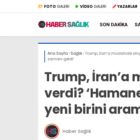
FOTO
GALERİ
VİDEO
GALERİ
YAZARLAR
SON DAKIKA
S
Ana Sayfa
›
Sağlık
›
Trump, İran’a müdahale siny
zamanı geldi’
Trump, İran’a 
verdi? ‘Hamane
yeni birini ara
Haber Sağlık