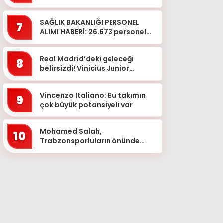
kaldırıldı’ iddiasına bakın ne...
SAĞLIK BAKANLIĞI PERSONEL
7
ALIMI HABERİ: 26.673 personel
alımı ne zaman, hangi
branşlarda? Sağlık Bakanlığı
Real Madrid’deki geleceği
pe...
8
belirsizdi! Vinicius Junior
imzayı attı
Vincenzo Italiano: Bu takımın
9
çok büyük potansiyeli var
Mohamed Salah,
10
Trabzonsporluların önünde
imzayı attı