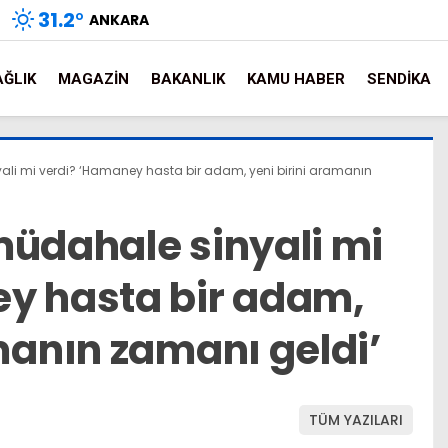
31.2
°
ANKARA
AĞLIK
MAGAZIN
BAKANLIK
KAMU HABER
SENDIKA
ali mi verdi? ‘Hamaney hasta bir adam, yeni birini aramanın
müdahale sinyali mi
y hasta bir adam,
manın zamanı geldi’
TÜM YAZILARI