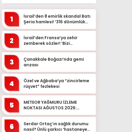
İsrail’den 8 emirlik skandal Batı
1
Şeria hamlesi! ‘316 dönümlük
alan sökülecek’
İsrail’den Fransa’ya zehir
2
zemberek sözler! ‘Bizi
sırtımızdan bıçakladı’
Çanakkale Boğazı’nda gemi
3
arızası
Özel ve Ağbaba’ya “zincirleme
4
rüşvet” fezlekesi
METEOR YAĞMURU İZLEME
5
NOKTASI AĞUSTOS 2026:
Perseid meteor yağmuru ne
zaman, Türkiye’den izlenecek
Serdar Ortaç’ın sağlık durumu
mi? Çıpl...
6
nasıl? Ünlü şarkıcı ‘hastaneye