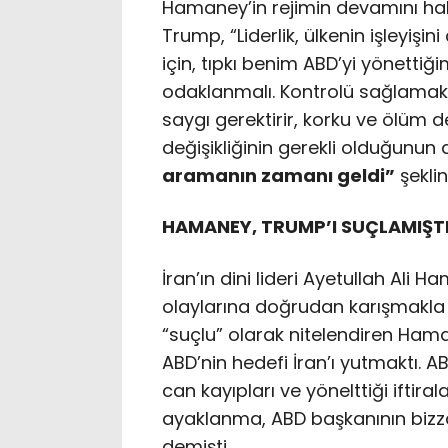
Hamaney’in rejimin devamını hal
Trump, “Liderlik, ülkenin işleyiş
için, tıpkı benim ABD’yi yönettiğ
odaklanmalı. Kontrolü sağlamak i
saygı gerektirir, korku ve ölüm de
değişikliğinin gerekli olduğunun 
aramanın zamanı geldi”
şekli
HAMANEY, TRUMP’I SUÇLAMIŞT
İran’ın dini lideri Ayetullah Ali H
olaylarına doğrudan karışmakla 
“suçlu” olarak nitelendiren Hama
ABD’nin hedefi İran’ı yutmaktı. AB
can kayıpları ve yönelttiği iftira
ayaklanma, ABD başkanının bizza
demişti.