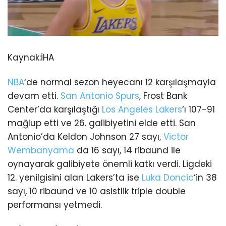
Kaynak:
İHA
NBA
‘de normal sezon heyecanı 12 karşılaşmayla
devam etti.
San Antonio Spurs
, Frost Bank
Center’da karşılaştığı
Los Angeles Lakers
‘ı 107-91
mağlup etti ve 26. galibiyetini elde etti. San
Antonio’da Keldon Johnson 27 sayı,
Victor
Wembanyama
da 16 sayı, 14 ribaund ile
oynayarak galibiyete önemli katkı verdi. Ligdeki
12. yenilgisini alan Lakers’ta ise
Luka Doncic
‘in 38
sayı, 10 ribaund ve 10 asistlik triple double
performansı yetmedi.