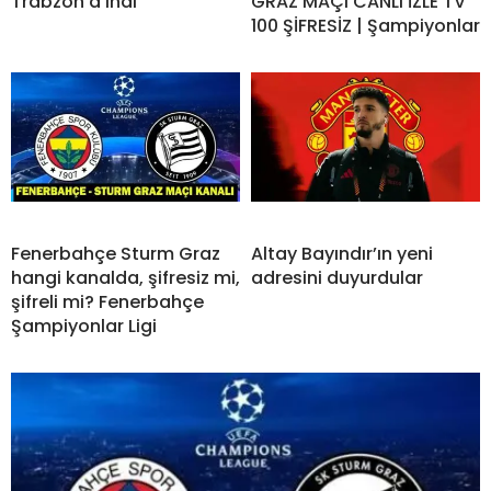
Trabzon’a indi
GRAZ MAÇI CANLI İZLE TV
100 ŞİFRESİZ | Şampiyonlar
Fenerbahçe Sturm Graz
Altay Bayındır’ın yeni
hangi kanalda, şifresiz mi,
adresini duyurdular
şifreli mi? Fenerbahçe
Şampiyonlar Ligi