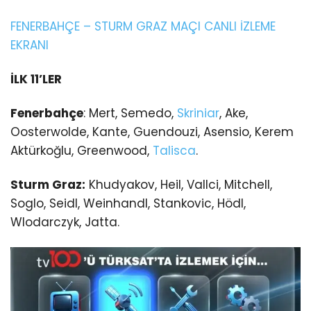
FENERBAHÇE – STURM GRAZ MAÇI CANLI İZLEME
EKRANI
İLK 11’LER
Fenerbahçe
: Mert, Semedo,
Skriniar
, Ake,
Oosterwolde, Kante, Guendouzi, Asensio, Kerem
Aktürkoğlu, Greenwood,
Talisca
.
Sturm Graz:
Khudyakov, Heil, Vallci, Mitchell,
Soglo, Seidl, Weinhandl, Stankovic, Hödl,
Wlodarczyk, Jatta.