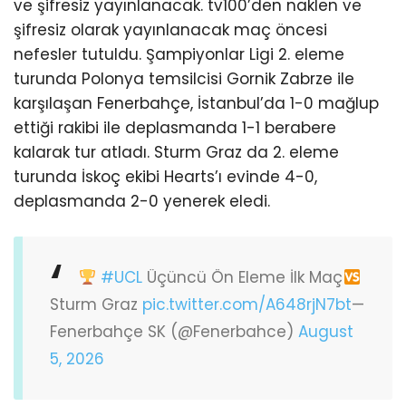
ve şifresiz yayınlanacak. tv100’den naklen ve
şifresiz olarak yayınlanacak maç öncesi
nefesler tutuldu. Şampiyonlar Ligi 2. eleme
turunda Polonya temsilcisi Gornik Zabrze ile
karşılaşan Fenerbahçe, İstanbul’da 1-0 mağlup
ettiği rakibi ile deplasmanda 1-1 berabere
kalarak tur atladı. Sturm Graz da 2. eleme
turunda İskoç ekibi Hearts’ı evinde 4-0,
deplasmanda 2-0 yenerek eledi.
#UCL
Üçüncü Ön Eleme İlk Maç
Sturm Graz
pic.twitter.com/A648rjN7bt
—
Fenerbahçe SK (@Fenerbahce)
August
5, 2026