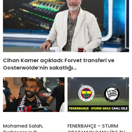
Cihan Kamer açıkladı: Forvet transferi ve
Oosterwolde’nin sakatlığı…
Mohamed Salah,
FENERBAHÇE – STURM