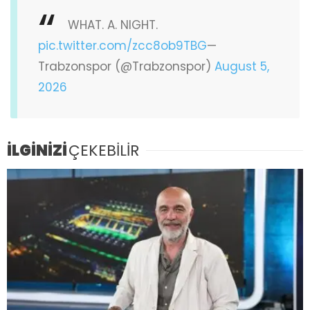
WHAT. A. NIGHT.
pic.twitter.com/zcc8ob9TBG
—
Trabzonspor (@Trabzonspor)
August 5,
2026
İLGİNİZİ
ÇEKEBİLİR