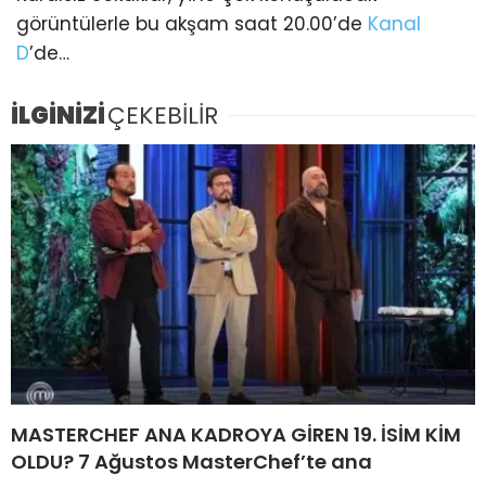
görüntülerle bu akşam saat 20.00’de
Kanal
D
’de…
İLGİNİZİ
ÇEKEBİLİR
MASTERCHEF ANA KADROYA GİREN 19. İSİM KİM
OLDU? 7 Ağustos MasterChef’te ana