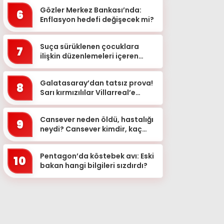
Gözler Merkez Bankası’nda:
6
Enflasyon hedefi değişecek mi?
Suça sürüklenen çocuklara
7
ilişkin düzenlemeleri içeren
kanun teklifi kabul edildi
Galatasaray’dan tatsız prova!
8
Sarı kırmızılılar Villarreal’e
mağlup oldu
Cansever neden öldü, hastalığı
9
neydi? Cansever kimdir, kaç
yaşındaydı? Lösemiyle
mücadele eden ünlü şarkı...
Pentagon’da köstebek avı: Eski
10
bakan hangi bilgileri sızdırdı?