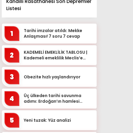
Kandilli Rasathanesi Son Depremler
Listesi
Tarihi imzalar atıldı: Mekke
1
Anlaşması! 7 soru 7 cevap
KADEMELİ EMEKLİLİK TABLOSU |
2
Kademeli emeklilik Meclis’e
geldi mi? Kademeli emeklilik
çıkarsa kim, ne zaman e...
3
Obezite hızlı yaşlandırıyor
Üç ülkeden tarihi savunma
4
adımı: Erdoğan’ın hamlesi
dünyada yankılandı
5
Yeni tuzak: Yüz analizi