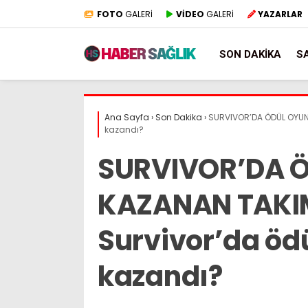
FOTO
GALERİ
VİDEO
GALERİ
YAZARLAR
SON DAKIKA
S
Ana Sayfa
›
Son Dakika
›
SURVIVOR’DA ÖDÜL OYUNU
kazandı?
SURVIVOR’DA 
KAZANAN TAKIM 
Survivor’da öd
kazandı?