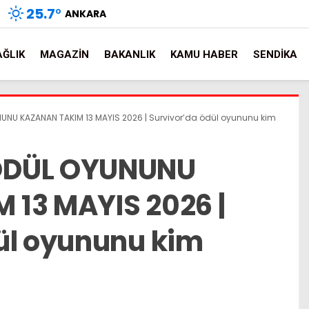
25.7
°
ANKARA
AĞLIK
MAGAZIN
BAKANLIK
KAMU HABER
SENDIKA
NU KAZANAN TAKIM 13 MAYIS 2026 | Survivor’da ödül oyununu kim
ÖDÜL OYUNUNU
13 MAYIS 2026 |
ül oyununu kim