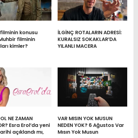
filminin konusu
İLGİNÇ ROTALARIN ADRESİ:
Muhbir filminin
KURALSIZ SOKAKLAR’DA
arı kimler?
YILANLI MACERA
ROL NE ZAMAN
VAR MISIN YOK MUSUN
R? Esra Erol’da yeni
NEDEN YOK? 6 Ağustos Var
arihi açıklandı mı,
Mısın Yok Musun