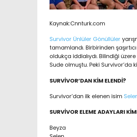
Kaynak:
Cnnturk.com
Survivor
Ünlüler Gönüllüler
yarış
tamamlandı. Birbirinden şaşırtıcı
oldukça iddialıydı. Bilindiği üze
Sude olmuştu. Peki Survivor’da 
SURVİVOR’DAN KİM ELENDİ?
Survivor’dan ilk elenen isim
Sele
SURVİVOR ELEME ADAYLARI Kİ
Beyza
Selen