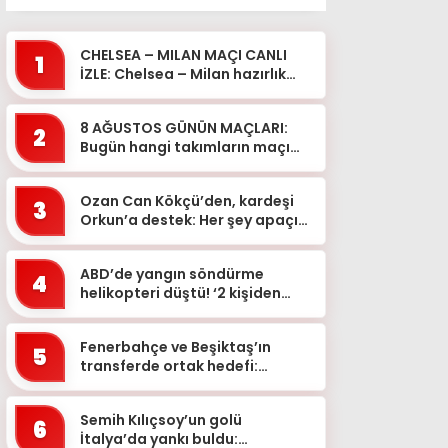
CHELSEA – MILAN MAÇI CANLI
1
İZLE: Chelsea – Milan hazırlık
maçı hangi kanalda, ne zaman,
saat kaçta?
8 AĞUSTOS GÜNÜN MAÇLARI:
2
Bugün hangi takımların maçı
var, saat kaçta, hangi
kanalda? Şampiyonlar Ligi,
Ozan Can Kökçü’den, kardeşi
Avrupa...
3
Orkun’a destek: Her şey apaçık
ortada
ABD’de yangın söndürme
4
helikopteri düştü! ‘2 kişiden
haber alınamıyor’
Fenerbahçe ve Beşiktaş’ın
5
transferde ortak hedefi:
Alexander Sörloth
Semih Kılıçsoy’un golü
6
İtalya’da yankı buldu: