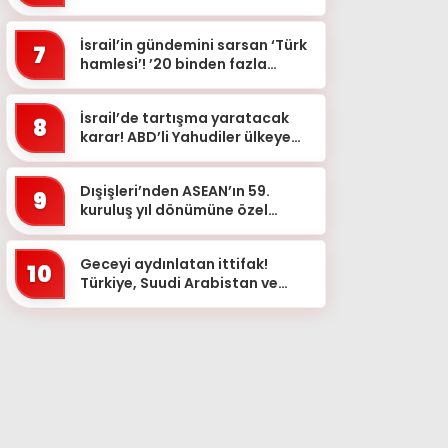
Cagliari’de “kaçırılan fırsat”
yorumları
İsrail’in gündemini sarsan ‘Türk
7
hamlesi’! ’20 binden fazla
asker, boşluk doluyor’
İsrail’de tartışma yaratacak
8
karar! ABD’li Yahudiler ülkeye
alınmayacak: Nedeni ortaya
çıktı
Dışişleri’nden ASEAN’ın 59.
9
kuruluş yıl dönümüne özel
mesaj
Geceyi aydınlatan ittifak!
10
Türkiye, Suudi Arabistan ve
Pakistan bayrakları simge
yapılarda