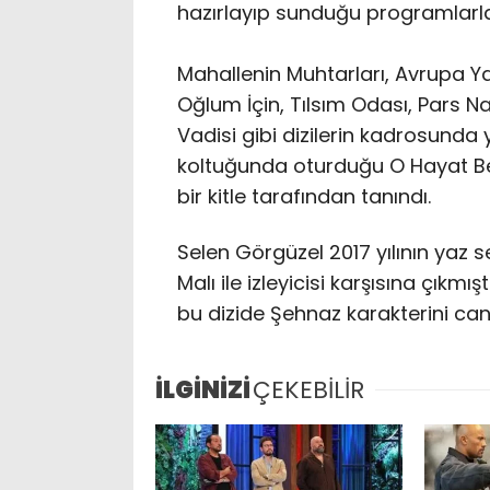
hazırlayıp sunduğu programlarla
Mahallenin Muhtarları, Avrupa Yak
Oğlum İçin, Tılsım Odası, Pars N
Vadisi gibi dizilerin kadrosunda 
koltuğunda oturduğu O Hayat Ben
bir kitle tarafından tanındı.
Selen Görgüzel 2017 yılının yaz s
Malı ile izleyicisi karşısına çıkmı
bu dizide Şehnaz karakterini can
İLGİNİZİ
ÇEKEBİLİR