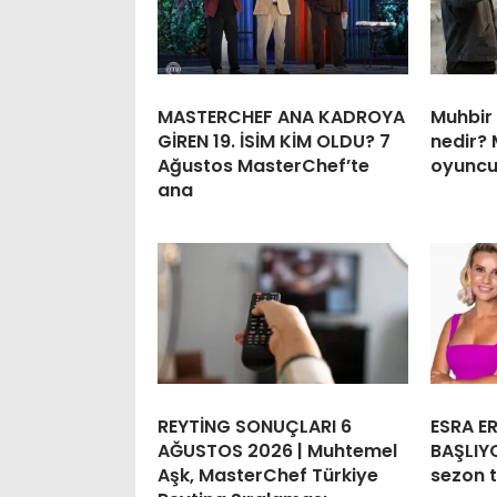
MASTERCHEF ANA KADROYA
Muhbir 
GİREN 19. İSİM KİM OLDU? 7
nedir? 
Ağustos MasterChef’te
oyuncul
ana
REYTİNG SONUÇLARI 6
ESRA E
AĞUSTOS 2026 | Muhtemel
BAŞLIYO
Aşk, MasterChef Türkiye
sezon t