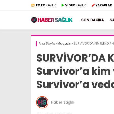
FOTO
GALERİ
VİDEO
GALERİ
YAZARLAR
SON DAKIKA
S
Ana Sayfa
›
Magazin
›
SURVİVOR’DA KİM ELENDİ? 4 
SURVİVOR’DA K
Survivor’a kim 
Survivor’a ved
Haber Sağlık