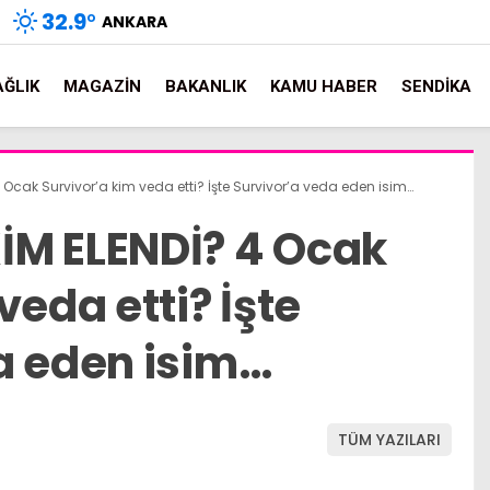
32.9
°
ANKARA
AĞLIK
MAGAZIN
BAKANLIK
KAMU HABER
SENDIKA
Ocak Survivor’a kim veda etti? İşte Survivor’a veda eden isim…
İM ELENDİ? 4 Ocak
veda etti? İşte
a eden isim…
TÜM YAZILARI