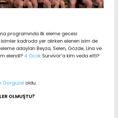
ma programında ilk eleme gecesi
 isimler kadroda yer alırken elenen isim de
re eleme adayları Beyza, Selen, Gözde, Lina ve
kim elendi?
4 Ocak
Survivor’a kim veda etti?
n Görgüzel
oldu.
MLER OLMUŞTU?