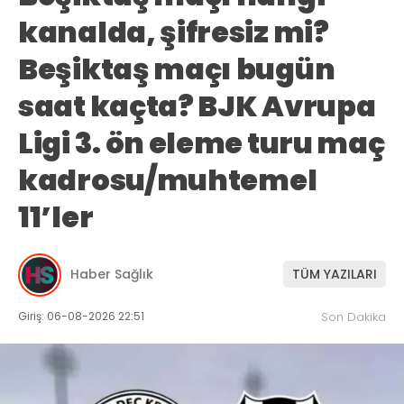
kanalda, şifresiz mi?
Beşiktaş maçı bugün
saat kaçta? BJK Avrupa
Ligi 3. ön eleme turu maç
kadrosu/muhtemel
11’ler
Haber Sağlık
TÜM YAZILARI
Giriş: 06-08-2026 22:51
Son Dakika