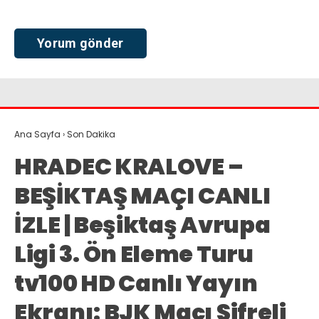
Ana Sayfa
›
Son Dakika
HRADEC KRALOVE –
BEŞİKTAŞ MAÇI CANLI
İZLE | Beşiktaş Avrupa
Ligi 3. Ön Eleme Turu
tv100 HD Canlı Yayın
Ekranı: BJK Maçı Şifreli