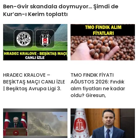
Ben-Gvir skandala doymuyor… Şimdi de
Kur’an-ı Kerim toplattı
HRADEC KRALOVE –
TMO FINDIK FİYATI
BEŞİKTAŞ MAÇI CANLI İZLE
AĞUSTOS 2026: Fındık
| Beşiktaş Avrupa Ligi 3.
alım fiyatları ne kadar
oldu? Giresun,