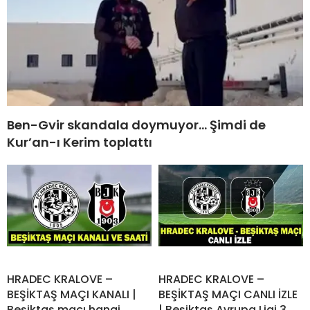
Ben-Gvir skandala doymuyor… Şimdi de
Kur’an-ı Kerim toplattı
HRADEC KRALOVE –
HRADEC KRALOVE –
BEŞİKTAŞ MAÇI KANALI |
BEŞİKTAŞ MAÇI CANLI İZLE
Beşiktaş maçı hangi
| Beşiktaş Avrupa Ligi 3.