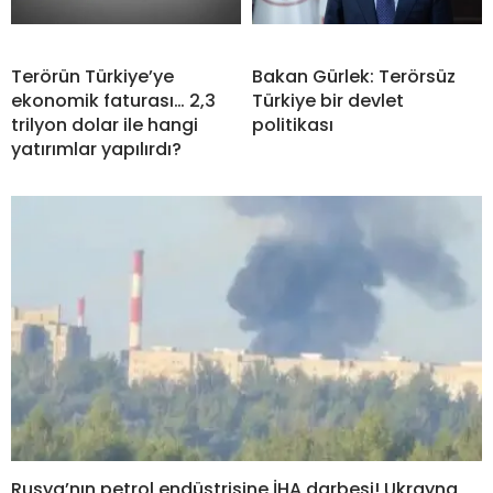
Terörün Türkiye’ye
Bakan Gürlek: Terörsüz
ekonomik faturası… 2,3
Türkiye bir devlet
trilyon dolar ile hangi
politikası
yatırımlar yapılırdı?
Rusya’nın petrol endüstrisine İHA darbesi! Ukrayna