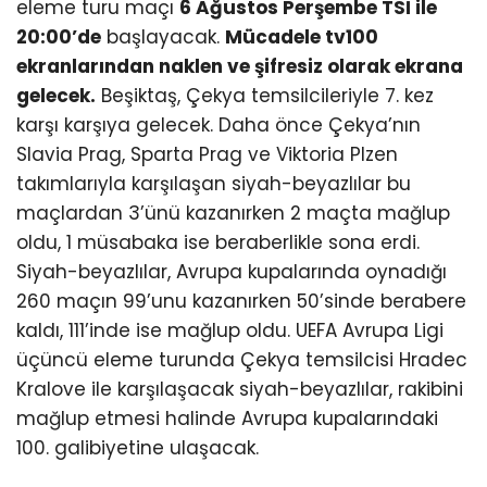
eleme turu maçı
6 Ağustos Perşembe TSİ ile
20:00’de
başlayacak.
Mücadele tv100
ekranlarından naklen ve şifresiz olarak ekrana
gelecek.
Beşiktaş, Çekya temsilcileriyle 7. kez
karşı karşıya gelecek. Daha önce Çekya’nın
Slavia Prag, Sparta Prag ve Viktoria Plzen
takımlarıyla karşılaşan siyah-beyazlılar bu
maçlardan 3’ünü kazanırken 2 maçta mağlup
oldu, 1 müsabaka ise beraberlikle sona erdi.
Siyah-beyazlılar, Avrupa kupalarında oynadığı
260 maçın 99’unu kazanırken 50’sinde berabere
kaldı, 111’inde ise mağlup oldu. UEFA Avrupa Ligi
üçüncü eleme turunda Çekya temsilcisi Hradec
Kralove ile karşılaşacak siyah-beyazlılar, rakibini
mağlup etmesi halinde Avrupa kupalarındaki
100. galibiyetine ulaşacak.