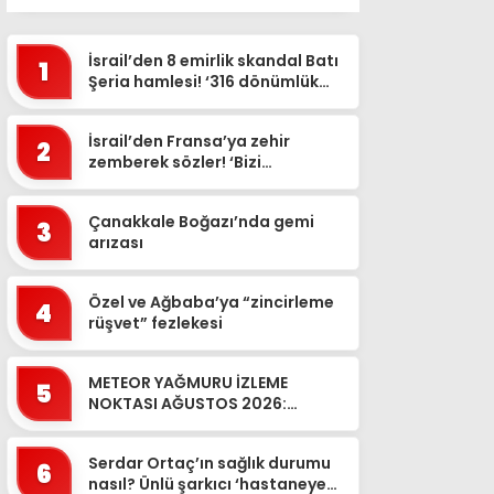
İsrail’den 8 emirlik skandal Batı
1
Şeria hamlesi! ‘316 dönümlük
alan sökülecek’
İsrail’den Fransa’ya zehir
2
zemberek sözler! ‘Bizi
sırtımızdan bıçakladı’
Çanakkale Boğazı’nda gemi
3
arızası
Özel ve Ağbaba’ya “zincirleme
4
rüşvet” fezlekesi
METEOR YAĞMURU İZLEME
5
NOKTASI AĞUSTOS 2026:
Perseid meteor yağmuru ne
zaman, Türkiye’den izlenecek
Serdar Ortaç’ın sağlık durumu
mi? Çıpl...
6
nasıl? Ünlü şarkıcı ‘hastaneye