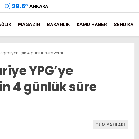
28.5
°
ANKARA
AĞLIK
MAGAZIN
BAKANLIK
KAMU HABER
SENDIKA
tegrasyon için 4 günlük süre verdi
riye YPG’ye
in 4 günlük süre
TÜM YAZILARI