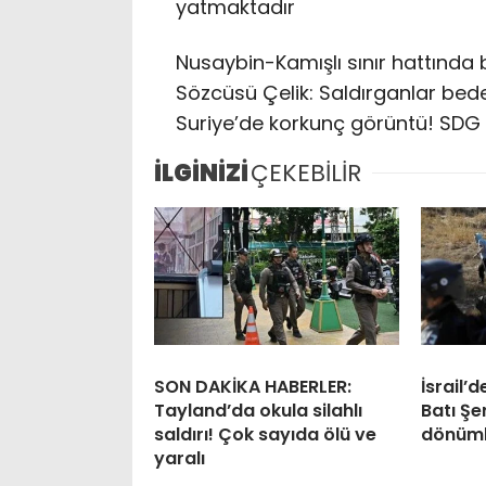
yatmaktadır
Nusaybin-Kamışlı sınır hattında
Sözcüsü Çelik: Saldırganlar bed
Suriye’de korkunç görüntü! SDG s
İLGİNİZİ
ÇEKEBİLİR
SON DAKİKA HABERLER:
İsrail’
Tayland’da okula silahlı
Batı Şe
saldırı! Çok sayıda ölü ve
dönüml
yaralı