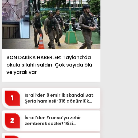
SON DAKİKA HABERLER: Tayland’da
okula silahlı saldırı! Çok sayıda ölü
ve yaralı var
İsrail’den 8 emirlik skandal Batı
1
Şeria hamlesi! ‘316 dönümlük
alan sökülecek’
İsrail’den Fransa’ya zehir
2
zemberek sözler! ‘Bizi
sırtımızdan bıçakladı’