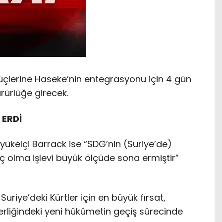
çlerine Haseke’nin entegrasyonu için 4 gün
rürlüğe girecek.
 ERDİ
üyükelçi Barrack ise “SDG’nin (Suriye’de)
ç olma işlevi büyük ölçüde sona ermiştir”
uriye’deki Kürtler için en büyük fırsat,
liğindeki yeni hükümetin geçiş sürecinde