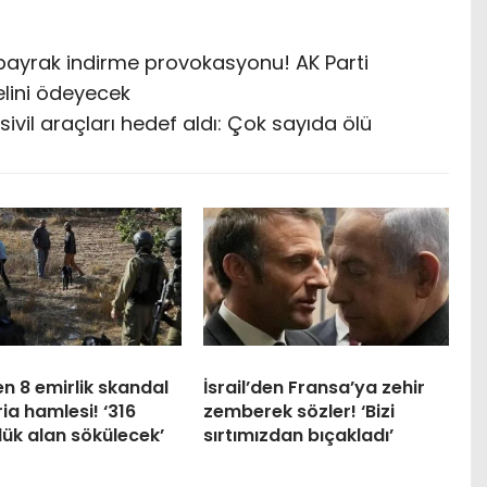
 bayrak indirme provokasyonu! AK Parti
elini ödeyecek
ivil araçları hedef aldı: Çok sayıda ölü
den 8 emirlik skandal
İsrail’den Fransa’ya zehir
ria hamlesi! ‘316
zemberek sözler! ‘Bizi
ük alan sökülecek’
sırtımızdan bıçakladı’