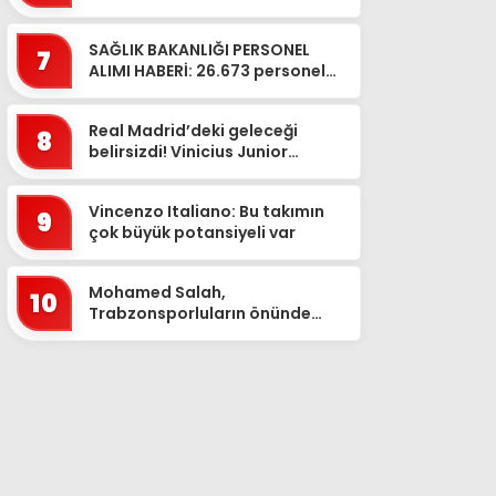
kaldırıldı’ iddiasına bakın ne...
SAĞLIK BAKANLIĞI PERSONEL
7
ALIMI HABERİ: 26.673 personel
alımı ne zaman, hangi
branşlarda? Sağlık Bakanlığı
Real Madrid’deki geleceği
pe...
8
belirsizdi! Vinicius Junior
imzayı attı
Vincenzo Italiano: Bu takımın
9
çok büyük potansiyeli var
Mohamed Salah,
10
Trabzonsporluların önünde
imzayı attı