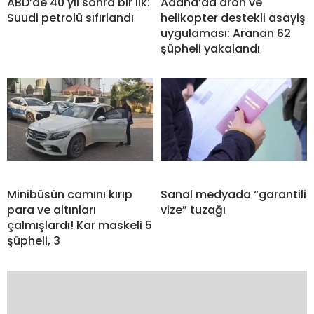
ABD’de 40 yıl sonra bir ilk:
Adana’da dron ve
Suudi petrolü sıfırlandı
helikopter destekli asayiş
uygulaması: Aranan 62
şüpheli yakalandı
Minibüsün camını kırıp
Sanal medyada “garantili
para ve altınları
vize” tuzağı
çalmışlardı! Kar maskeli 5
şüpheli, 3