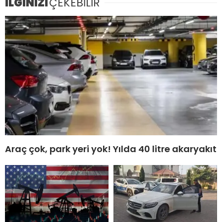
İLGİNİZİ
ÇEKEBİLİR
Araç çok, park yeri yok! Yılda 40 litre akaryakıt