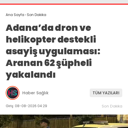
Ana Sayfa
›
Son Dakika
Adana’da dron ve
helikopter destekli
asayiş uygulaması:
Aranan 62 şüpheli
yakalandı
Haber Sağlık
TÜM YAZILARI
Giriş: 08-08-2026 04:29
Son Dakika