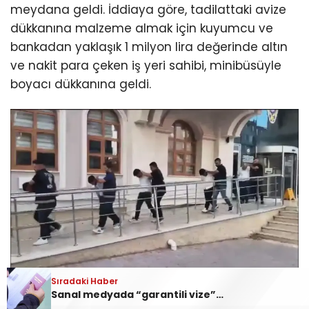
meydana geldi. İddiaya göre, tadilattaki avize
dükkanına malzeme almak için kuyumcu ve
bankadan yaklaşık 1 milyon lira değerinde altın
ve nakit para çeken iş yeri sahibi, minibüsüyle
boyacı dükkanına geldi.
Sıradaki Haber
Sanal medyada “garantili vize” tuzağı
Avizeci araçtan inerken; o sırada lüks otomobille