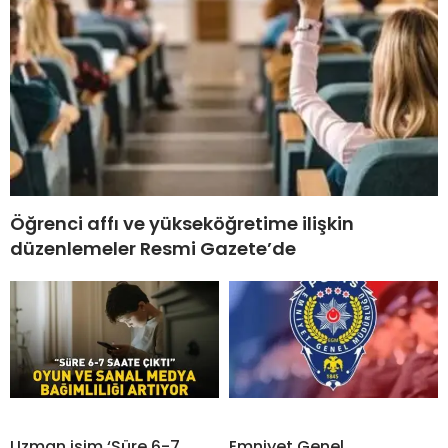
Öğrenci affı ve yükseköğretime ilişkin
düzenlemeler Resmi Gazete’de
Uzman isim ‘Süre 6-7
Emniyet Genel