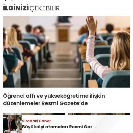
İLGİNİZİ
ÇEKEBİLİR
Öğrenci affı ve yükseköğretime ilişkin
düzenlemeler Resmi Gazete’de
Sıradaki Haber
Sıradaki Haber
Emniyet Genel Müdürlüğüne 6 bin 250 kadro ihdas edildi
Büyükelçi atamaları Resmi Gazete’de yayımlandı