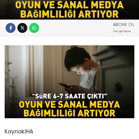
ABONE OL
Kaynak:
İHA