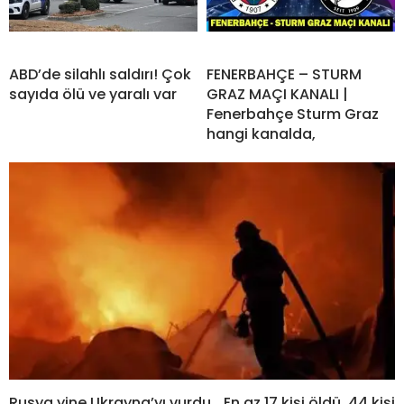
ABD’de silahlı saldırı! Çok
FENERBAHÇE – STURM
sayıda ölü ve yaralı var
GRAZ MAÇI KANALI |
Fenerbahçe Sturm Graz
hangi kanalda,
Rusya yine Ukrayna’yı vurdu… En az 17 kişi öldü, 44 kişi