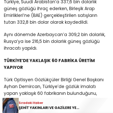
Türkiye, Suudi Arabistan’a 337,6 bin dolarlık
güneş gözlüğü ihraç ederken, Birleşik Arap
Emirlikleri’ne (BAE) gerçekleştirilen satışların
tutarı 332,8 bin dolar olarak kaydedildi.
Aynı dönemde Azerbaycan’a 309,2 bin dolarlık,
Rusya’ya ise 216,5 bin dolarlık güneş gözlüğü
ihracatı yapıldı.
TÜRKİYE’DE YAKLAŞIK 60 FABRİKA ÜRETİM
YAPIYOR
Türk Optisyen Gözlükçüler Birliği Genel Başkanı
Ayhan Demircan, Türkiye’de gözlük imalatı
yapan yaklaşık 60 fabrikanın bulunduğunu,
bunlardan 45’inin nitelikli üretim
Sıradaki Haber
gerçekleştirdiğini söyledi.
ŞEHİT YAKINLARI VE GAZİLERE YENİ HAK! Teklif TBMM komisyonunda kabul edildi