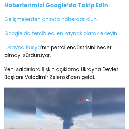
Haberlerimizi Google’da Takip Edin
Gelişmelerden anında haberdar olun.
Google’da tercih edilen kaynak olarak ekleyin
Ukrayna
Rusya
’nın petrol endüstrisini hedef
almayı sürdürüyor.
Yeni saldırılara ilişkin açıklama Ukrayna Devlet
Başkanı Volodimir Zelenski’den geldi.