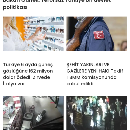
Bakan Gürlek: Terörsüz Türkiye bir devlet
politikası
Türkiye 6 ayda güneş
ŞEHİT YAKINLARI VE
gözlüğüne 162 milyon
GAZİLERE YENİ HAK! Teklif
dolar ödedi! Zirvede
TBMM komisyonunda
İtalya var
kabul edildi