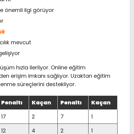
 önemli ilgi görüyor
or
ık
ıcılık mevcut
elişiyor
şüm hızla ilerliyor. Online eğitim
rden erişim imkanı sağlıyor. Uzaktan eğitim
ğrenme süreçlerini destekliyor.
Penaltı
Kaçan
Penaltı
Kaçan
17
2
7
1
12
4
2
1