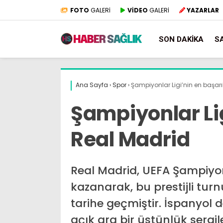
FOTO
GALERİ
VİDEO
GALERİ
YAZARLAR
SON DAKIKA
S
Ana Sayfa
›
Spor
›
Şampiyonlar Ligi’nin en başarı
Şampiyonlar Lig
Real Madrid
Real Madrid, UEFA Şampiyon
kazanarak, bu prestijli tur
tarihe geçmiştir. İspanyol d
açık ara bir üstünlük serg