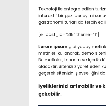
Teknoloji ile entegre edilen tur
interaktif bir gezi deneyimi sunuy
gastronomi turları da tercih edili
[eii post_id=”318″ theme=”1″]
Lorem ipsum
gibi yapay metinl
metinleri kullanarak, demo siteniz
Bu metinler, tasarım ve içerik d
olacaktır. Sitenizi ziyaret eden ku
geçerek sitenizin işlevselliğini dah
iyeliklerinizi artırabilir ve 
çekebilir.