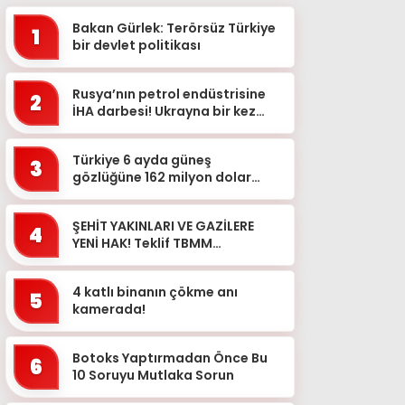
Bakan Gürlek: Terörsüz Türkiye
1
bir devlet politikası
Rusya’nın petrol endüstrisine
2
İHA darbesi! Ukrayna bir kez
daha hedef aldı: 2 rafineri
vuruldu…
Türkiye 6 ayda güneş
3
gözlüğüne 162 milyon dolar
ödedi! Zirvede İtalya var
ŞEHİT YAKINLARI VE GAZİLERE
4
YENİ HAK! Teklif TBMM
komisyonunda kabul edildi
4 katlı binanın çökme anı
5
kamerada!
Botoks Yaptırmadan Önce Bu
6
10 Soruyu Mutlaka Sorun