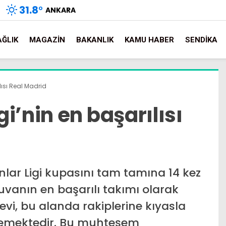
31.8
°
ANKARA
AĞLIK
MAGAZIN
BAKANLIK
KAMU HABER
SENDIKA
lısı Real Madrid
i’nin en başarılısı
lar Ligi kupasını tam tamına 14 kez
nuvanın en başarılı takımı olarak
evi, bu alanda rakiplerine kıyasla
ilemektedir. Bu muhteşem