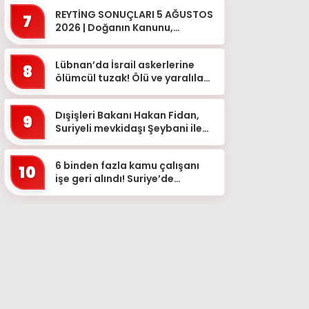
REYTİNG SONUÇLARI 5 AĞUSTOS
7
2026 | Doğanın Kanunu,
MasterChef Türkiye Reyting
Sıralaması
Lübnan’da İsrail askerlerine
8
ölümcül tuzak! Ölü ve yaralılar
var
Dışişleri Bakanı Hakan Fidan,
9
Suriyeli mevkidaşı Şeybani ile
bir araya geldi
6 binden fazla kamu çalışanı
10
işe geri alındı! Suriye’de
yeniden istihdam dönemi