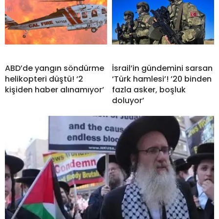
ABD’de yangın söndürme
İsrail’in gündemini sarsan
helikopteri düştü! ‘2
‘Türk hamlesi’! ’20 binden
kişiden haber alınamıyor’
fazla asker, boşluk
doluyor’