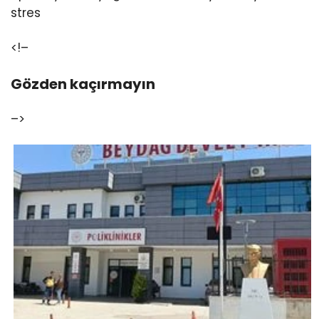
stres
<!–
Gözden kaçırmayın
–>