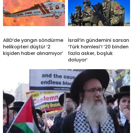
ABD’de yangın söndürme
İsrail’in gündemini sarsan
helikopteri düştü! ‘2
‘Türk hamlesi’! ’20 binden
kişiden haber alınamıyor’
fazla asker, boşluk
doluyor’