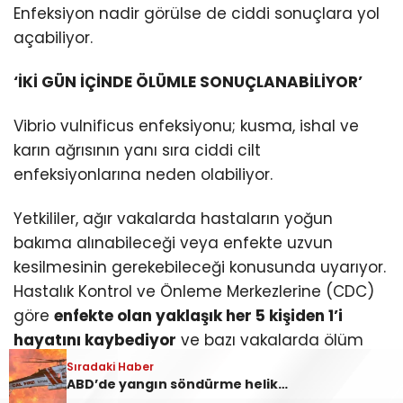
Enfeksiyon nadir görülse de ciddi sonuçlara yol
açabiliyor.
‘İKİ GÜN İÇİNDE ÖLÜMLE SONUÇLANABİLİYOR’
Vibrio vulnificus enfeksiyonu; kusma, ishal ve
karın ağrısının yanı sıra ciddi cilt
enfeksiyonlarına neden olabiliyor.
Yetkililer, ağır vakalarda hastaların yoğun
bakıma alınabileceği veya enfekte uzvun
kesilmesinin gerekebileceği konusunda uyarıyor.
Hastalık Kontrol ve Önleme Merkezlerine (CDC)
göre
enfekte olan yaklaşık her 5 kişiden 1’i
hayatını kaybediyor
ve bazı vakalarda ölüm
belirtilerin başlamasından yalnızca bir veya iki
Sıradaki Haber
ABD’de yangın söndürme helikopteri düştü! ‘2 kişiden haber alınamıyor’
gün sonra gerçekleşebiliyor.