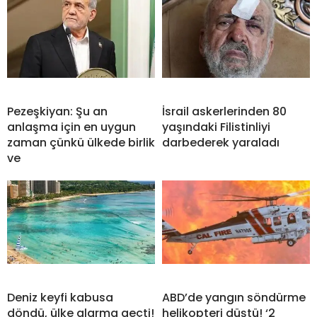
Pezeşkiyan: Şu an
İsrail askerlerinden 80
anlaşma için en uygun
yaşındaki Filistinliyi
zaman çünkü ülkede birlik
darbederek yaraladı
ve
Deniz keyfi kabusa
ABD’de yangın söndürme
döndü, ülke alarma geçti!
helikopteri düştü! ‘2