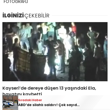
FOTOĞRAFLI
İLGİNİZİ
ÇEKEBİLİR
Kayseri’de dereye düşen 13 yaşındaki Ela,
hayatını kaybetti
Sıradaki Haber
ABD’de silahlı saldırı! Çok sayıda ölü ve yaralı var