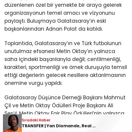
düzenlenen özel bir yemekte bir araya gelerek
organizasyonun temel amacı ve vizyonunu
paylaştı. Buluşmaya Galatasaray’ın eski
başkanlarından Adnan Polat da katıldı.
Toplantıda, Galatasaray’ın ve Türk futbolunun
unutulmaz efsanesi Metin Oktay’ın yalnızca
saha içindeki başarılarıyla değil; centilmenliği,
karakteri, sportmenliği ve örnek duruşuyla temsil
ettiği değerlerin gelecek nesillere aktarılmasının
önemine vurgu yapıldı.
Galatasaray Düşünce Derneği Başkanı Mahmut
Çil ve Metin Oktay Ödülleri Proje Başkanı Ali
Serül, Metin Oktay Fair Play Ödülleri’nin yalnızca
Sıradaki Haber
Sıradaki Haber
sportif başarıyı ödüllendiren bir organizasyon
Mohamed Salah, Trabzonsporluların önünde imzayı attı
TRANSFER | Yan Diomande, Real Madrid’de
olmadığını; fair play anlayışını, ahlaki değerleri