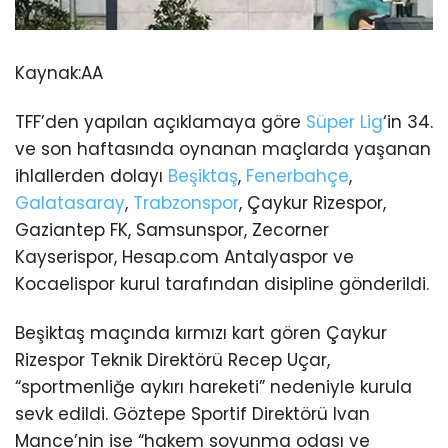
Kaynak:
AA
TFF’den yapılan açıklamaya göre
Süper Lig
‘in 34.
ve son haftasında oynanan maçlarda yaşanan
ihlallerden dolayı
Beşiktaş
,
Fenerbahçe
,
Galatasaray
,
Trabzonspor
, Çaykur Rizespor,
Gaziantep FK, Samsunspor, Zecorner
Kayserispor, Hesap.com Antalyaspor ve
Kocaelispor kurul tarafından disipline gönderildi.
Beşiktaş maçında kırmızı kart gören Çaykur
Rizespor Teknik Direktörü Recep Uçar,
“sportmenliğe aykırı hareketi” nedeniyle kurula
sevk edildi. Göztepe Sportif Direktörü Ivan
Mance’nin ise “hakem soyunma odası ve