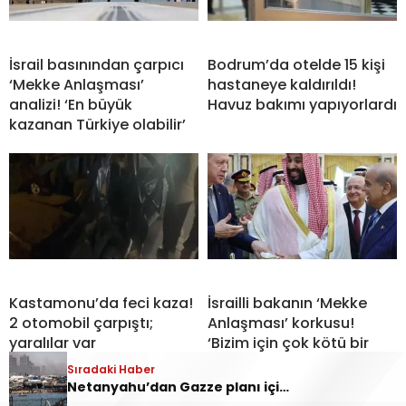
İsrail basınından çarpıcı
Bodrum’da otelde 15 kişi
‘Mekke Anlaşması’
hastaneye kaldırıldı!
analizi! ‘En büyük
Havuz bakımı yapıyorlardı
kazanan Türkiye olabilir’
Kastamonu’da feci kaza!
İsrailli bakanın ‘Mekke
2 otomobil çarpıştı;
Anlaşması’ korkusu!
yaralılar var
‘Bizim için çok kötü bir
gelişme’
Sıradaki Haber
Netanyahu’dan Gazze planı için yeni hamle! ‘Şans vermeye hazırım’