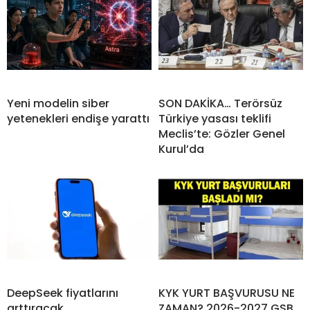
Yeni modelin siber
SON DAKİKA… Terörsüz
yetenekleri endişe yarattı
Türkiye yasası teklifi
Meclis’te: Gözler Genel
Kurul’da
DeepSeek fiyatlarını
KYK YURT BAŞVURUSU NE
arttıracak
ZAMAN? 2026-2027 GSB