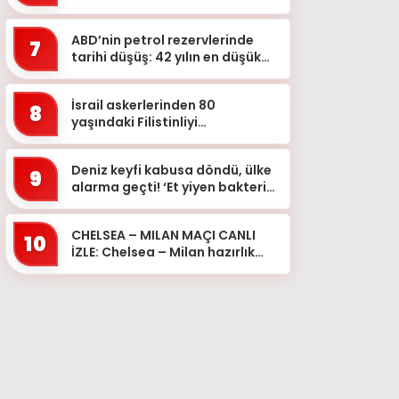
kırmızılıların aldığı riski
değerlendirdi
ABD’nin petrol rezervlerinde
7
tarihi düşüş: 42 yılın en düşük
seviyesi
İsrail askerlerinden 80
8
yaşındaki Filistinliyi
darbederek yaraladı
Deniz keyfi kabusa döndü, ülke
9
alarma geçti! ‘Et yiyen bakteri
can alıyor’
CHELSEA – MILAN MAÇI CANLI
10
İZLE: Chelsea – Milan hazırlık
maçı hangi kanalda, ne zaman,
saat kaçta?