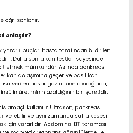
r.
e ağrı sonlanır.
l Anlaşılır?
 yararlı ipuçları hasta tarafından bildirilen
ilir. Daha sonra kan testleri sayesinde
spit etmek mümkündür. Aslında pankreas
er kan dolaşımına geçer ve basit kan
nkreasa verilen hasar göz önüne alındığında,
nsülin üretiminin azaldığının bir işaretidir.
s amaçlı kullanılır. Ultrason, pankreas
kir verebilir ve aynı zamanda safra kesesi
mak için yararlıdır. Abdominal BT taraması
e ve manyetik rezonans görüntüleme ile