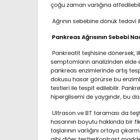
çoğu zaman varlığına atfedilebili
Ağrının sebebine dönük tedavi il
Pankreas Ağrısının Sebebi Nası
Pankreatit teşhisine dönersek, ilk
semptomların analizinden elde ed
pankreas enzimlerinde artış te
dokusu hasar görürse bu enziml
testleri ile tespit edilebilir. Pa
hiperglisemi de yaygındır, bu da i
Ultrason ve BT taraması da teşhi
hasarının boyutu hakkında bir fi
taşlarının varlığını ortaya çıkar
gibi diğer testlerKontrast madd