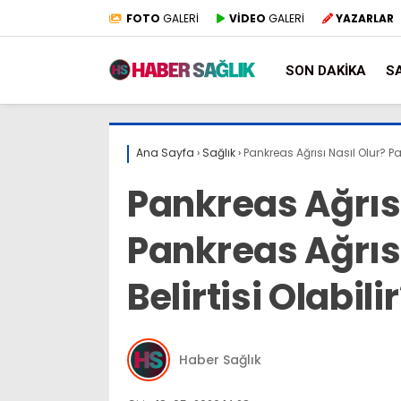
FOTO
GALERİ
VİDEO
GALERİ
YAZARLAR
SON DAKIKA
S
Ana Sayfa
›
Sağlık
›
Pankreas Ağrısı Nasıl Olur? Pan
Pankreas Ağrısı
Pankreas Ağrısı
Belirtisi Olabili
Haber Sağlık