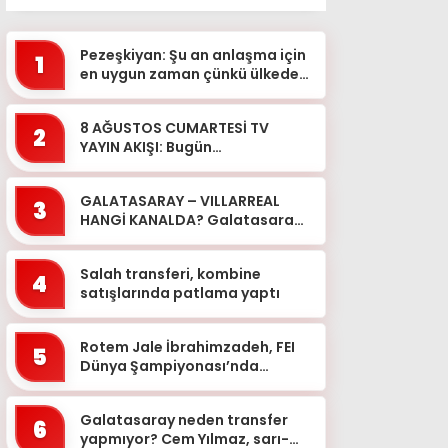
Pezeşkiyan: Şu an anlaşma için
1
en uygun zaman çünkü ülkede
birlik ve dayanışma var
8 AĞUSTOS CUMARTESİ TV
2
YAYIN AKIŞI: Bugün
televizyonda ne var? Hangi
dizi, film ve programlar ekrana
GALATASARAY – VILLARREAL
gelecek?
3
HANGİ KANALDA? Galatasaray
hazırlık maçı ne zaman, saat
kaçta? GS maçı şifreli m...
Salah transferi, kombine
4
satışlarında patlama yaptı
Rotem Jale İbrahimzadeh, FEI
5
Dünya Şampiyonası’nda
Türkiye’yi temsil edecek
Galatasaray neden transfer
6
yapmıyor? Cem Yılmaz, sarı-