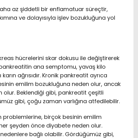
ha az şiddetli bir enflamatuar süreçtir,
ıkımına ve dolayısıyla işlev bozukluğuna yol
eas hücrelerini skar dokusu ile değiştirerek
k pankreatitin ana semptomu, yavaş kilo
klı karın ağrısıdır. Kronik pankreatit ayrıca
besinin emilim bozukluğuna neden olur, ancak
ur. Beklendiği gibi, pankreatit çeşitli
müz gibi, çoğu zaman varlığına atfedilebilir.
m problemlerine, birçok besinin emilim
her şeyden önce diyabete neden olur.
i nedenlere bağlı olabilir. Gördüğümüz gibi,