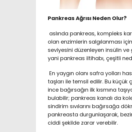
Pankreas Ağrısı Neden Olur?
aslında pankreas, kompleks karbo
olan enzimlerin salgılanması içi
seviyesini düzenleyen insülin ve 
yani pankreas iltihabı, çeşitli ned
En yaygın olanı safra yolları hast
taşları ile temsil edilir. Bu küçü
ince bağırsağın ilk kısmına taşı
bulabilir; pankreas kanalı da ko
sindirim sıvılarını bağırsağa dök
pankreasta durgunlaşarak, bezin 
ciddi şekilde zarar verebilir.