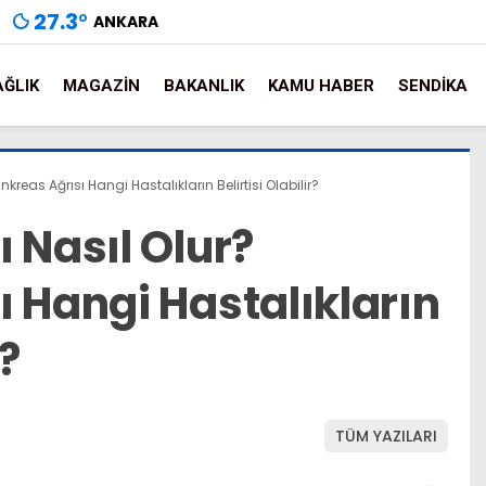
27.3
°
ANKARA
AĞLIK
MAGAZIN
BAKANLIK
KAMU HABER
SENDIKA
kreas Ağrısı Hangi Hastalıkların Belirtisi Olabilir?
 Nasıl Olur?
 Hangi Hastalıkların
r?
TÜM YAZILARI