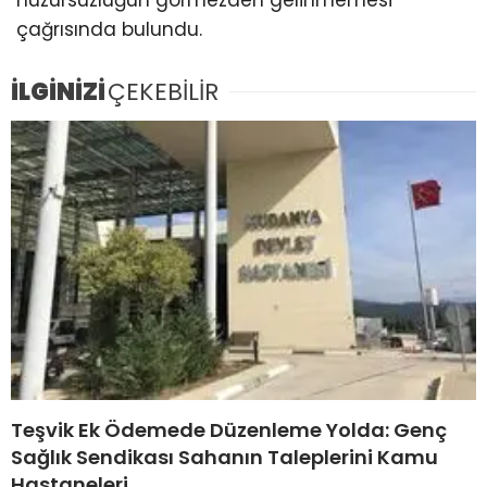
huzursuzluğun görmezden gelinmemesi
çağrısında bulundu.
İLGİNİZİ
ÇEKEBİLİR
Teşvik Ek Ödemede Düzenleme Yolda: Genç
Sağlık Sendikası Sahanın Taleplerini Kamu
Hastaneleri