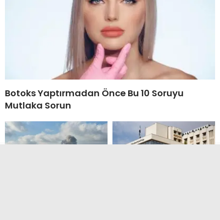
Botoks Yaptırmadan Önce Bu 10 Soruyu
Mutlaka Sorun
Lübnan’da İsrail
6 binden fazla kamu
askerlerine ölümcül
çalışanı işe geri alındı!