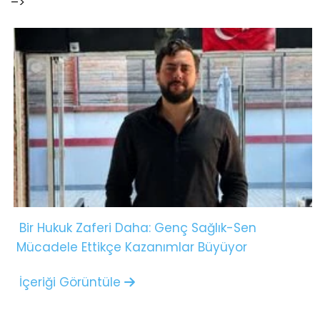
–>
Bir Hukuk Zaferi Daha: Genç Sağlık-Sen
Mücadele Ettikçe Kazanımlar Büyüyor
İçeriği Görüntüle