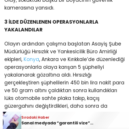
kamerasına yansıdı.
3 İLDE DÜZENLENEN OPERASYONLARLA
YAKALANDILAR
Olayın ardından çalışma başlatan Asayiş Şube
Müdürlüğü Hırsızlık ve Yankesicilik Büro Amirliği
ekipleri,
Konya
, Ankara ve Kırıkkale’de düzenlediği
operasyonlarla olaya karışan 5 şüpheliyi
yakalanarak gözaltına aldı. Hırsızlığı
gerçekleştiren şüphelilerin 450 bin lira nakit para
ve 50 gram altını çaldıktan sonra kullandıkları
lüks otomobile sahte plaka takıp, kaçış
güzergahını değiştirdikleri, daha sonra da
otomobilin gerçek plakasını takarak kaçışa
Sıradaki Haber
devam ettikleri tespit edildi.
Sanal medyada “garantili vize” tuzağı