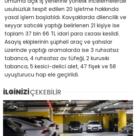
Umuma açık iş yerlerine yönelik incelemelerde
usulsüzlük tespit edilen 20 işletme hakkında
yasal işlem başlatıldı. Kavşaklarda dilencilik ve
seyyar satıcılık yaptığı belirlenen 21 kişiye ise
toplam 37 bin 66 TL idari para cezası kesildi.
Asayiş ekiplerinin şüpheli araç ve şahıslar
üzerinde yaptığı aramalarda ise 3 ruhsatsız
tabanca, 4 ruhsatsız av tüfeği, 2 kurusıkı
tabanca, 5 kesici-delici alet, 47 fişek ve 58
uyuşturucu hap ele geçirildi.
İLGİNİZİ
ÇEKEBİLİR