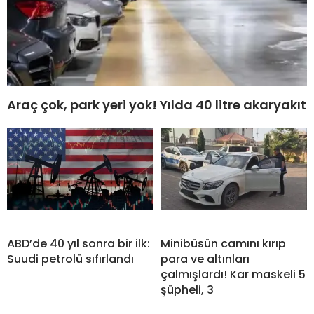
Araç çok, park yeri yok! Yılda 40 litre akaryakıt
ABD’de 40 yıl sonra bir ilk:
Minibüsün camını kırıp
Suudi petrolü sıfırlandı
para ve altınları
çalmışlardı! Kar maskeli 5
şüpheli, 3