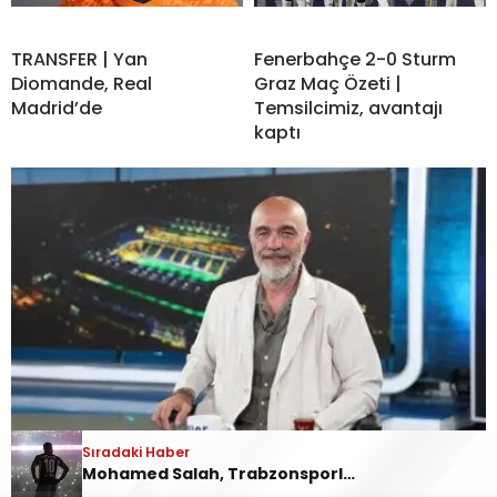
TRANSFER | Yan
Fenerbahçe 2-0 Sturm
Diomande, Real
Graz Maç Özeti |
Madrid’de
Temsilcimiz, avantajı
kaptı
Sıradaki Haber
Cihan Kamer açıkladı: Forvet transferi ve
Mohamed Salah, Trabzonsporluların önünde imzayı attı
Oosterwolde’nin sakatlığı…