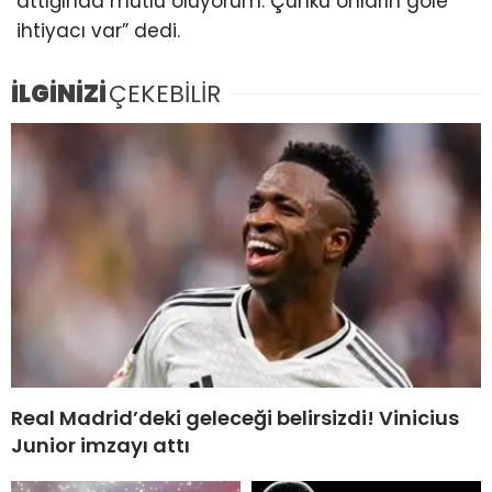
attığında mutlu oluyorum. Çünkü onların gole
ihtiyacı var” dedi.
İLGİNİZİ
ÇEKEBİLİR
Real Madrid’deki geleceği belirsizdi! Vinicius
Junior imzayı attı