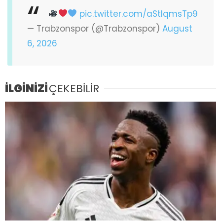
pic.twitter.com/aStIqmsTp9
— Trabzonspor (@Trabzonspor)
August
6, 2026
İLGİNİZİ
ÇEKEBİLİR