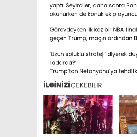
yaptı. Seyirciler, daha sonra San
okunurken de konuk ekip oyuncul
Görevdeyken ilk kez bir NBA fina
geçen Trump, maçın ardından Be
‘Uzun soluklu strateji’ diyerek d
radarda?’
Trump’tan Netanyahu’ya tehditkar 
İLGİNİZİ
ÇEKEBİLİR