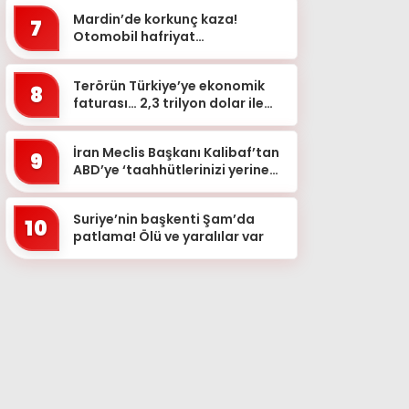
kalite fındık alım fiyatı...
Mardin’de korkunç kaza!
7
Otomobil hafriyat
kamyonunun altına girdi
Terörün Türkiye’ye ekonomik
8
faturası… 2,3 trilyon dolar ile
hangi yatırımlar yapılırdı?
İran Meclis Başkanı Kalibaf’tan
9
ABD’ye ‘taahhütlerinizi yerine
getirin’ çağrısı
Suriye’nin başkenti Şam’da
10
patlama! Ölü ve yaralılar var