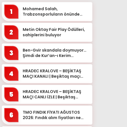
Mohamed Salah,
1
Trabzonsporluların önünde
imzayı attı
Metin Oktay Fair Play Ödülleri,
2
sahiplerini buluyor
Ben-Gvir skandala doymuyor…
3
Şimdi de Kur’an-ı Kerim
toplattı
HRADEC KRALOVE – BEŞİKTAŞ
4
MAÇI KANALI | Beşiktaş maçı
hangi kanalda, şifresiz mi?
Beşiktaş maçı bugü...
HRADEC KRALOVE – BEŞİKTAŞ
5
MAÇI CANLI İZLE | Beşiktaş
Avrupa Ligi 3. Ön Eleme Turu
tv100 HD Canlı Yayın E...
TMO FINDIK FİYATI AĞUSTOS
6
2026: Fındık alım fiyatları ne
kadar oldu? Giresun, levant