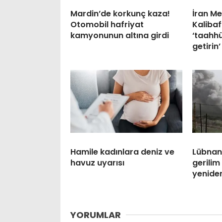
Mardin’de korkunç kaza!
İran Me
Otomobil hafriyat
Kalibaf
kamyonunun altına girdi
‘taahhü
getirin’
Hamile kadınlara deniz ve
Lübnan
havuz uyarısı
gerilim
yenide
YORUMLAR