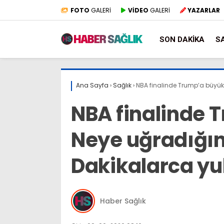
FOTO
GALERİ
VİDEO
GALERİ
YAZARLAR
SON DAKIKA
S
Ana Sayfa
›
Sağlık
›
NBA finalinde Trump’a büyük 
NBA finalinde 
Neye uğradığını
Dakikalarca yu
Haber Sağlık