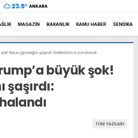
23.5
°
ANKARA
AĞLIK
MAGAZIN
BAKANLIK
KAMU HABER
SENDIKA
şok! Neye uğradığını şaşırdı: Dakikalarca yuhalandı
Trump’a büyük şok!
 şaşırdı:
halandı
TÜM YAZILARI