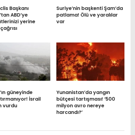
clis Başkanı
Suriye’nin başkenti Şam’da
’tan ABD’ye
patlama! Ölü ve yaralılar
tlerinizi yerine
var
 çağrısı
’ın güneyinde
Yunanistan’da yangın
 tırmanıyor! İsrail
bütçesi tartışması! ‘500
n vurdu
milyon avro nereye
harcandı?’