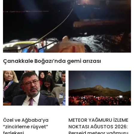
Çanakkale Boğazı’nda gemi arızası
Özel ve Ağbaba’ya
METEOR YAĞMURU İZLEME
“zincirleme rüşvet”
NOKTASI AĞUSTOS 2026:
fezlekesi
Perseid meteor yağmuru