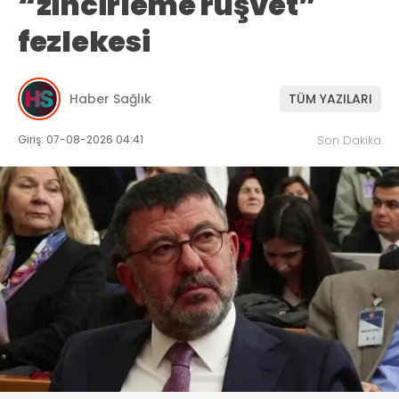
“zincirleme rüşvet”
fezlekesi
Haber Sağlık
TÜM YAZILARI
Giriş: 07-08-2026 04:41
Son Dakika