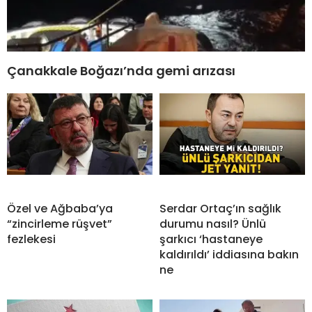
Çanakkale Boğazı’nda gemi arızası
Özel ve Ağbaba’ya
Serdar Ortaç’ın sağlık
“zincirleme rüşvet”
durumu nasıl? Ünlü
fezlekesi
şarkıcı ‘hastaneye
kaldırıldı’ iddiasına bakın
ne