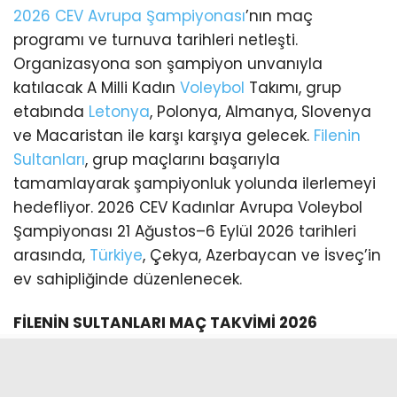
2026 CEV Avrupa Şampiyonası
’nın maç
programı ve turnuva tarihleri netleşti.
Organizasyona son şampiyon unvanıyla
katılacak A Milli Kadın
Voleybol
Takımı, grup
etabında
Letonya
, Polonya, Almanya, Slovenya
ve Macaristan ile karşı karşıya gelecek.
Filenin
Sultanları
, grup maçlarını başarıyla
tamamlayarak şampiyonluk yolunda ilerlemeyi
hedefliyor. 2026 CEV Kadınlar Avrupa Voleybol
Şampiyonası 21 Ağustos–6 Eylül 2026 tarihleri
arasında,
Türkiye
, Çekya, Azerbaycan ve İsveç’in
ev sahipliğinde düzenlenecek.
FİLENİN SULTANLARI MAÇ TAKVİMİ 2026
21 Ağustos 2026 (19.00): Türkiye – Letonya