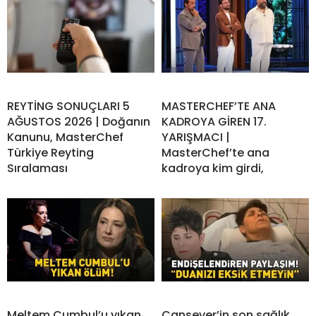
REYTİNG SONUÇLARI 5
MASTERCHEF’TE ANA
AĞUSTOS 2026 | Doğanın
KADROYA GİREN 17.
Kanunu, MasterChef
YARIŞMACI |
Türkiye Reyting
MasterChef’te ana
Sıralaması
kadroya kim girdi,
Meltem Cumbul’u yıkan
Cansever’in son sağlık