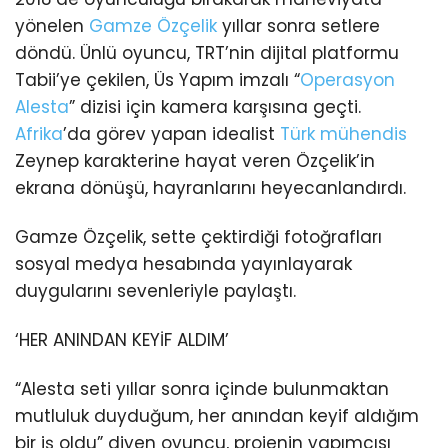
yönelen
Gamze Özçelik
yıllar sonra setlere
döndü. Ünlü oyuncu, TRT’nin dijital platformu
Tabii’ye çekilen, Üs Yapım imzalı “
Operasyon
Alesta
” dizisi için kamera karşısına geçti.
Afrika
’da görev yapan idealist
Türk mühendis
Zeynep karakterine hayat veren Özçelik’in
ekrana dönüşü, hayranlarını heyecanlandırdı.
Gamze Özçelik, sette çektirdiği fotoğrafları
sosyal medya hesabında yayınlayarak
duygularını sevenleriyle paylaştı.
‘HER ANINDAN KEYİF ALDIM’
“Alesta seti yıllar sonra içinde bulunmaktan
mutluluk duyduğum, her anından keyif aldığım
bir iş oldu” diyen oyuncu, projenin yapımcısı