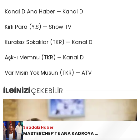
Kanal D Ana Haber — Kanal D
Kirli Para (Y.S) — Show TV
Kuralsız Sokaklar (TKR) — Kanal D
Aşk-ı Memnu (TKR) — Kanal D
Var Mısın Yok Musun (TKR) — ATV
İLGİNİZİ
ÇEKEBİLİR
Sıradaki Haber
MASTERCHEF’TE ANA KADROYA GİREN 17. YARIŞMACI | MasterChef’te ana kadroya kim girdi, önlüğü hangi yarışmacı aldı?