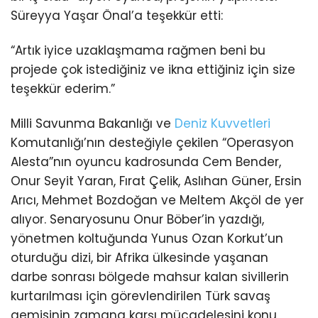
Süreyya Yaşar Önal’a teşekkür etti:
“Artık iyice uzaklaşmama rağmen beni bu
projede çok istediğiniz ve ikna ettiğiniz için size
teşekkür ederim.”
Milli Savunma Bakanlığı ve
Deniz Kuvvetleri
Komutanlığı’nın desteğiyle çekilen “Operasyon
Alesta”nın oyuncu kadrosunda Cem Bender,
Onur Seyit Yaran, Fırat Çelik, Aslıhan Güner, Ersin
Arıcı, Mehmet Bozdoğan ve Meltem Akçöl de yer
alıyor. Senaryosunu Onur Böber’in yazdığı,
yönetmen koltuğunda Yunus Ozan Korkut’un
oturduğu dizi, bir Afrika ülkesinde yaşanan
darbe sonrası bölgede mahsur kalan sivillerin
kurtarılması için görevlendirilen Türk savaş
gemisinin zamana karşı mücadelesini konu