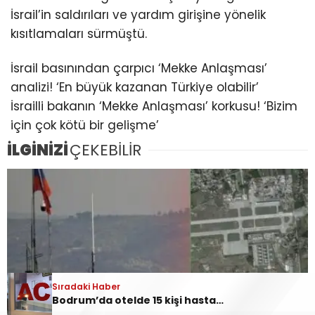
İsrail’in saldırıları ve yardım girişine yönelik
kısıtlamaları sürmüştü.
İsrail basınından çarpıcı ‘Mekke Anlaşması’
analizi! ‘En büyük kazanan Türkiye olabilir’
İsrailli bakanın ‘Mekke Anlaşması’ korkusu! ‘Bizim
için çok kötü bir gelişme’
İLGİNİZİ
ÇEKEBİLİR
Sıradaki Haber
Bodrum’da otelde 15 kişi hastaneye kaldırıldı! Havuz bakımı yapıyorlardı