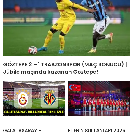
GÖZTEPE 2 – 1 TRABZONSPOR (MAÇ SONUCU) |
Jübile maçında kazanan Göztepe!
GALATASARAY –
FİLENİN SULTANLARI 2026