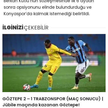
Berkan Kutlu’nun sözleşmesinde ilk 6 aydan
sonra opsiyonunu elinde bulundurduğu ve
Konyaspor’da kalmak istemediği belirtildi.
İLGİNİZİ
ÇEKEBİLİR
GÖZTEPE 2 – 1 TRABZONSPOR (MAÇ SONUCU) |
Jübile maçında kazanan Göztepe!