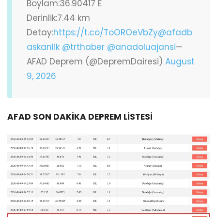
Boylam:36.90417 E
Derinlik:7.44 km
Detay:
https://t.co/ToOROeVbZy
@afadb
askanlik
@trthaber
@anadoluajansi
—
AFAD Deprem (@DepremDairesi)
August
9, 2026
AFAD SON DAKİKA DEPREM LİSTESİ