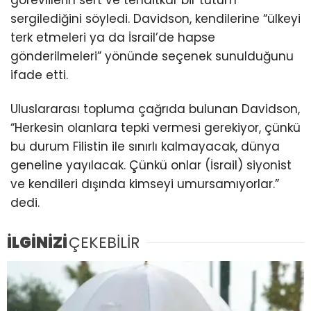
görevlilerin sert ve tehditkar bir tutum
sergilediğini söyledi. Davidson, kendilerine “ülkeyi
terk etmeleri ya da İsrail’de hapse
gönderilmeleri” yönünde seçenek sunulduğunu
ifade etti.
Uluslararası topluma çağrıda bulunan Davidson,
“Herkesin olanlara tepki vermesi gerekiyor, çünkü
bu durum Filistin ile sınırlı kalmayacak, dünya
geneline yayılacak. Çünkü onlar (İsrail) siyonist
ve kendileri dışında kimseyi umursamıyorlar.”
dedi.
İLGİNİZİ
ÇEKEBİLİR