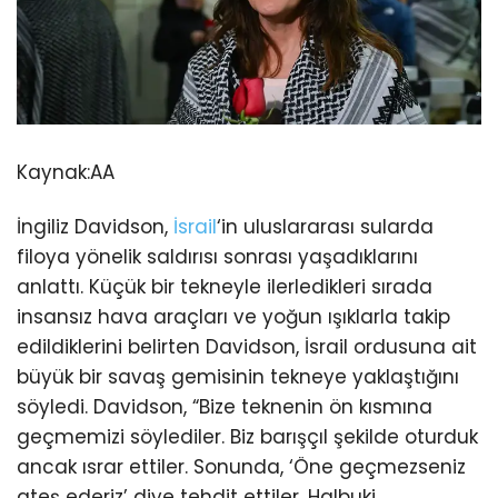
Kaynak:
AA
İngiliz Davidson,
İsrail
‘in uluslararası sularda
filoya yönelik saldırısı sonrası yaşadıklarını
anlattı. Küçük bir tekneyle ilerledikleri sırada
insansız hava araçları ve yoğun ışıklarla takip
edildiklerini belirten Davidson, İsrail ordusuna ait
büyük bir savaş gemisinin tekneye yaklaştığını
söyledi. Davidson, “Bize teknenin ön kısmına
geçmemizi söylediler. Biz barışçıl şekilde oturduk
ancak ısrar ettiler. Sonunda, ‘Öne geçmezseniz
ateş ederiz’ diye tehdit ettiler. Halbuki