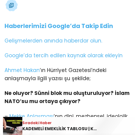
Haberlerimizi Google’da Takip Edin
Gelişmelerden anında haberdar olun.
Google’da tercih edilen kaynak olarak ekleyin
Ahmet Hakan
‘ın Hürriyet Gazetesi’ndeki
anlaşmayla ilgili yazısı şu şekilde;
Ne oluyor? Sünni blok mu oluşturuluyor? İslam
NATO’su mu ortaya çıkıyor?
–
Mekke Anlaşması
’nın dini, mezhepsel, ideolojik
Sıradaki Haber
herhangi bir yönü bulunmuyor. Anlaşmaya imza
KADEMELİ EMEKLİLİK TABLOSU | Kademeli emeklilik Meclis’e geldi mi? Kademeli emeklilik çıkarsa kim, ne zaman emekli olacak?
atanların böyle bir iddiası yok, böyle bir